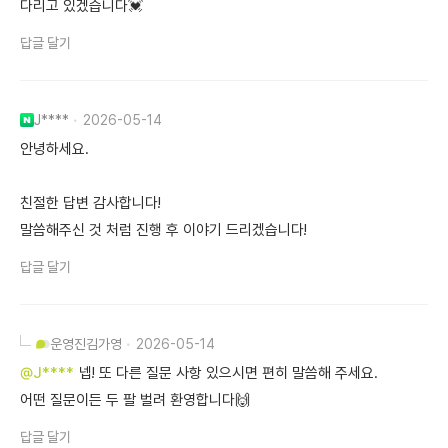
다리고 있겠습니다💓
답글 달기
J****
2026-05-14
안녕하세요.
친절한 답변 감사합니다!
말씀해주신 것 처럼 진행 후 이야기 드리겠습니다!
답글 달기
운영진
김가영
2026-05-14
@J****
넵! 또 다른 질문 사항 있으시면 편히 말씀해 주세요.
어떤 질문이든 두 팔 벌려 환영합니다🙌
답글 달기