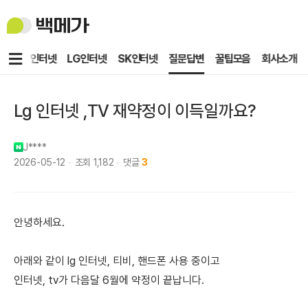
백
메
가
메
KT인터넷
LG인터넷
SK인터넷
질문답변
꿀팁모음
회사소개
뉴
Lg 인터넷 ,TV 재약정이 이득일까요?
J****
2026-05-12
조회
1,182
댓글
3
안녕하세요.
아래와 같이 lg 인터넷, 티비, 핸드폰 사용 중이고
인터넷, tv가 다음달 6월에 약정이 끝납니다.