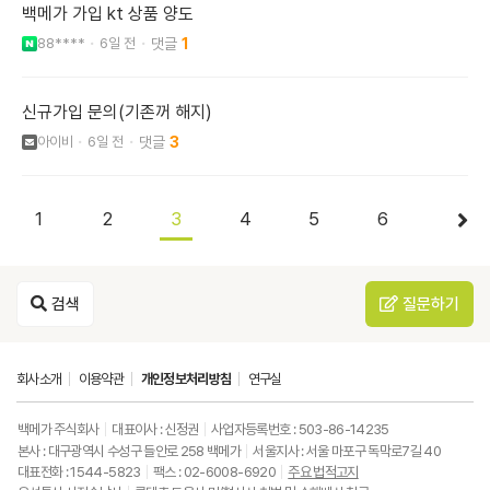
백메가 가입 kt 상품 양도
88****
6일 전
1
신규가입 문의(기존꺼 해지)
아이비
6일 전
3
1
2
3
4
5
6
검색
질문하기
회사소개
이용약관
개인정보처리방침
연구실
백메가 주식회사
대표이사 : 신정권
사업자등록번호 : 503-86-14235
본사 : 대구광역시 수성구 들안로 258 백메가
서울지사 : 서울 마포구 독막로7길 40
대표전화 : 1544-5823
팩스 : 02-6008-6920
주요 법적고지