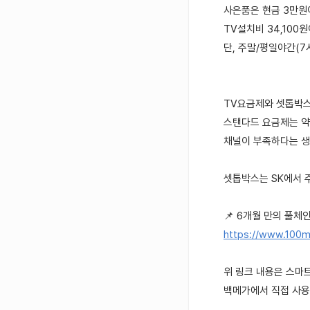
사은품은 현금 3만원
TV설치비 34,100
단, 주말/평일야간(7
TV요금제와 셋톱박
스탠다드 요금제는 약
채널이 부족하다는 생
셋톱박스는 SK에서 
📌 6개월 만의 풀체인
https://www.100m
위 링크 내용은 스마
백메가에서 직접 사용