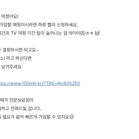
 마쳤어요!
 가입할 예정이시라면 하루 빨리 신청하세요.
간과 TV 약정 기간 텀이 늘어나는 걸 막아야죠!ㅎㅎ 🙌
후 결정하시면 되고요~
소! 라고 하신다면
 남겨주세요.
tps://www.100mb.kr/?TRS=@c605250
백메가 전문상담원이
지하고 전화드릴 겁니다.
 필요가 없어 빠르게 가입할 수 있지요😉