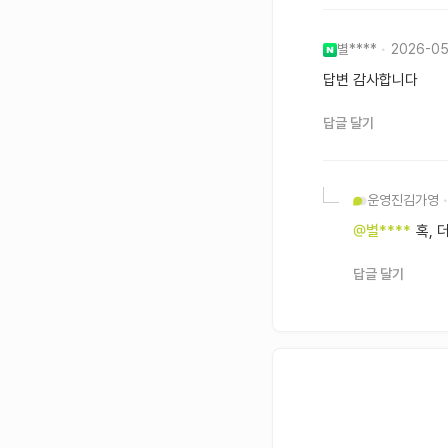
별****
2026-05
답변 감사합니다
답글 달기
운영진
김가영
@별****
혹, 
답글 달기