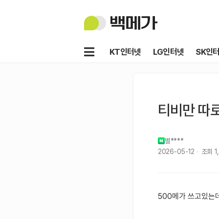
백
메
가
메
KT인터넷
LG인터넷
SK인
뉴
티비만 따
별****
2026-05-12
조회
1
500메가 쓰고있는