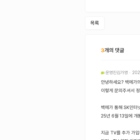
목록
3
개의 댓글
운영진
김가영
202
안녕하세요? 백메가
이렇게 문의주셔서 정
백메가 통해 SK인터
25년 6월 13일에 
지금 TV를 추가 가입