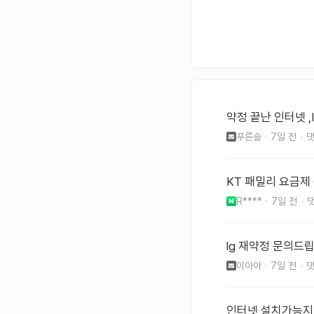
약정 끝난 인터넷 ,
푸른솔
7일 전
KT 패밀리 요금제
R****
7일 전
lg 재약정 문의드
이아아
7일 전
인터넷 설치가능지