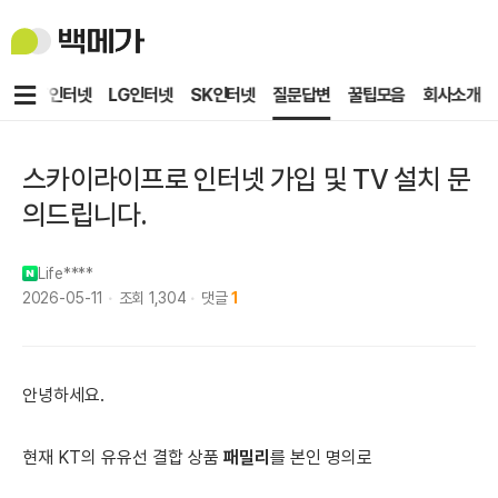
백
메
가
메
KT인터넷
LG인터넷
SK인터넷
질문답변
꿀팁모음
회사소개
뉴
스카이라이프로 인터넷 가입 및 TV 설치 문
의드립니다.
Life****
2026-05-11
조회
1,304
댓글
1
안녕하세요.
현재 KT의 유유선 결합 상품
패밀리
를 본인 명의로