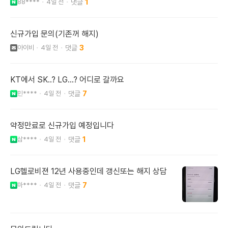
88****
4일 전
1
신규가입 문의(기존꺼 해지)
아이비
4일 전
3
KT에서 SK..? LG...? 어디로 갈까요
민****
4일 전
7
약정만료로 신규가입 예정입니다
삼****
4일 전
1
LG헬로비젼 12년 사용중인데 갱신또는 해지 상담
마****
4일 전
7