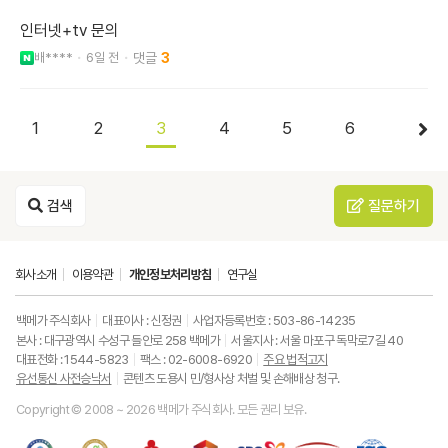
인터넷+tv 문의
배****
6일 전
3
1
2
3
4
5
6
검색
질문하기
회사소개
이용약관
개인정보처리방침
연구실
백메가 주식회사
대표이사 : 신정권
사업자등록번호 : 503-86-14235
본사 : 대구광역시 수성구 들안로 258 백메가
서울지사 : 서울 마포구 독막로7길 40
대표전화 : 1544-5823
팩스 : 02-6008-6920
주요 법적고지
유선통신 사전승낙서
콘텐츠 도용시 민/형사상 처벌 및 손해배상 청구.
Copyright © 2008 ~ 2026 백메가 주식회사. 모든 권리 보유.
한
성
사
과
중
중
ISO9001