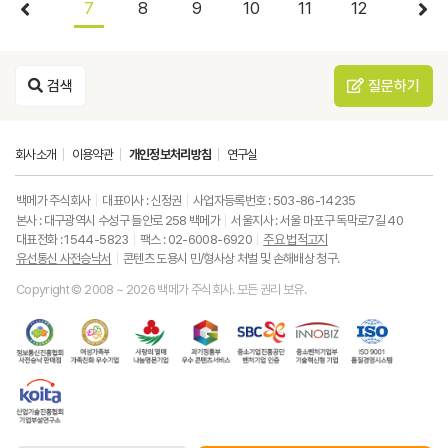
7
8
9
10
11
12
검색
질문하기
회사소개
이용약관
개인정보처리방침
연구실
백메가 주식회사
대표이사 : 신정권
사업자등록번호 : 503-86-14235
본사 : 대구광역시 수성구 들안로 258 백메가
서울지사 : 서울 마포구 독막로7길 40
대표전화 : 1544-5823
팩스 : 02-6008-6920
주요 법적고지
유선통신 사전승낙서
콘텐츠 도용시 민/형사상 처벌 및 손해배상 청구.
Copyright © 2008 ~ 2026 백메가 주식회사. 모든 권리 보유.
한
성
사
과
중
중
ISO9001
국
평
랑
기
소
소
품
정
등
의
정
기
벤
질
보
가
열
통
업
처
경
통
족
매
부
진
기
영
한
신
부
(사
우
흥
업
시
국
진
가
회
수
공
부
스
산
흥
족
복
콘
단
기
템
업
협
친
지
텐
벤
술
기
회
화
공
츠
처
혁