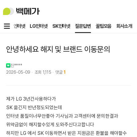
백
메
가
메
KT인터넷
LG인터넷
SK인터넷
질문답변
꿀팁모음
회사소개
뉴
안녕하세요 해지 및 브랜드 이동문의
진****
2026-05-09
조회
1,115
댓글
1
제가 LG 3년간사용하다가
SK 옮긴지 반년정도되었는데
인터넷 품질이너무안좋아 기사님과 고객센터에 문의한결과
위약금없이 해지할수있게 도와주신다고합니다
하지만 LG 에서 SK 이동하면서 받은 지원금은 환불을 해야할수