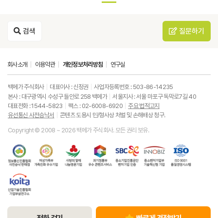
검색
질문하기
회사소개
이용약관
개인정보처리방침
연구실
백메가 주식회사
대표이사 : 신정권
사업자등록번호 : 503-86-14235
본사 : 대구광역시 수성구 들안로 258 백메가
서울지사 : 서울 마포구 독막로7길 40
대표전화 : 1544-5823
팩스 : 02-6008-6920
주요 법적고지
유선통신 사전승낙서
콘텐츠 도용시 민/형사상 처벌 및 손해배상 청구.
Copyright © 2008 ~ 2026 백메가 주식회사. 모든 권리 보유.
한
성
사
과
중
중
ISO9001
국
평
랑
기
소
소
품
정
등
의
정
기
벤
질
보
가
열
통
업
처
경
통
족
매
부
진
기
영
한
신
부
(사
우
흥
업
시
국
진
가
회
수
공
부
스
산
흥
족
복
콘
단
기
템
업
협
친
지
텐
벤
술
기
회
화
공
츠
처
혁
술
유
우
동
서
기
신
진
선
수
모
비
업
형