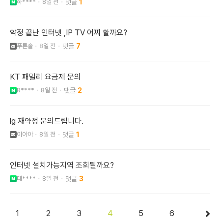
하****
8일 전
1
약정 끝난 인터넷 ,IP TV 어찌 할까요?
푸른솔
8일 전
7
KT 패밀리 요금제 문의
R****
8일 전
2
lg 재약정 문의드립니다.
이아아
8일 전
1
인터넷 설치가능지역 조회될까요?
대****
8일 전
3
1
2
3
4
5
6