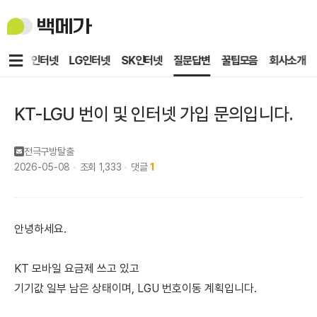
백
메
가
메
KT인터넷
LG인터넷
SK인터넷
질문답변
꿀팁모음
회사소개
뉴
KT-LGU 번이 및 인터넷 가입 문의입니다.
전극구방탈출
2026-05-08
조회
1,333
댓글
1
안녕하세요.
KT 모바일 요금제 쓰고 있고
기기값 일부 남은 상태이며, LGU 번호이동 계획입니다.