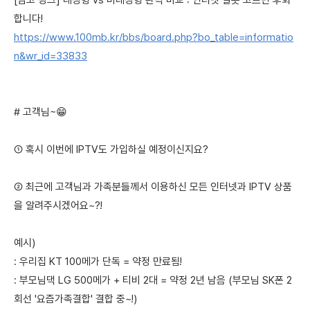
[참고 링크] 대칭형 vs 비대칭형 완벽 비교 : 인터넷 잘못 고르면 후회
합니다!
https://www.100mb.kr/bbs/board.php?bo_table=informatio
n&wr_id=33833
# 고객님~😁
① 혹시 이번에 IPTV도 가입하실 예정이신지요?
② 최근에 고객님과 가족분들께서 이용하신 모든 인터넷과 IPTV 상품
을 알려주시겠어요~?!
예시)
: 우리집 KT 100메가 단독 = 약정 만료됨!
: 부모님댁 LG 500메가 + 티비 2대 = 약정 2년 남음 (부모님 SK폰 2
회선 '요즘가족결합' 결합 중~!)