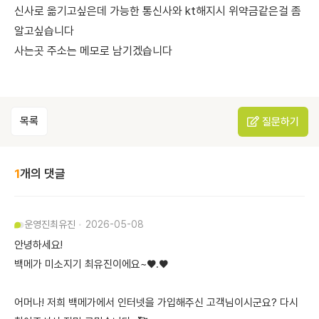
신사로 옮기고싶은데 가능한 통신사와 kt해지시 위약금같은걸 좀
알고싶습니다
사는곳 주소는 메모로 남기겠습니다
목록
질문하기
1
개의 댓글
운영진
최유진
2026-05-08
안녕하세요!
백메가 미소지기 최유진이에요~♥.♥
어머나! 저희 백메가에서 인터넷을 가입해주신 고객님이시군요? 다시