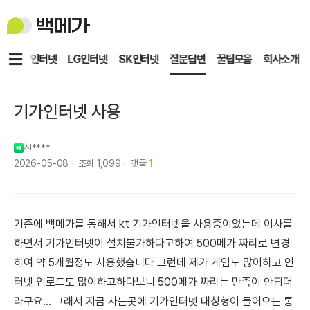
백
메
가
메
KT인터넷
LG인터넷
SK인터넷
질문답변
꿀팁모음
회사소개
뉴
기가인터넷 사용
신****
2026-05-08
조회
1,099
댓글
1
기존에 백메가를 통해서 kt 기가인터넷을 사용중이었는데 이사를
하면서 기가인터넷이 설치불가하다고하여 500메가 짜리로 변경
하여 약 5개월정도 사용했습니다 그런데 제가 게임도 많이하고 인
터넷 업로드도 많이하고하다보니 500메가 짜리는 만족이 안되더
라구요... 그래서 지금 사는곳에 기가인터넷 대칭형이 들어오는 통