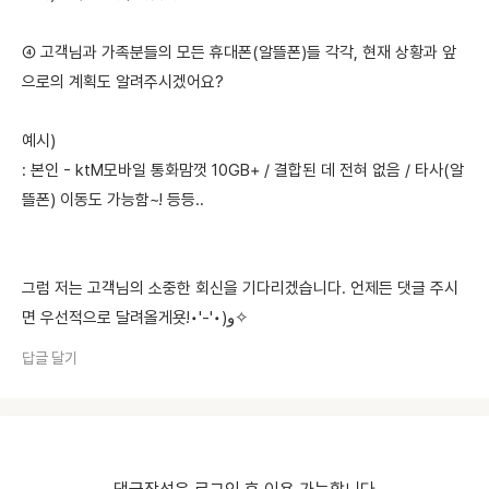
④ 고객님과 가족분들의 모든 휴대폰(알뜰폰)들 각각, 현재 상황과 앞
으로의 계획도 알려주시겠어요?
예시)
: 본인 - ktM모바일 통화맘껏 10GB+ / 결합된 데 전혀 없음 / 타사(알
뜰폰) 이동도 가능함~! 등등..
그럼 저는 고객님의 소중한 회신을 기다리겠습니다. 언제든 댓글 주시
면 우선적으로 달려올게욧!•'-'•)و✧
답글 달기