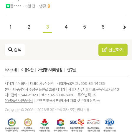
플****
6일 전
9
1
2
3
4
5
6
검색
질문하기
회사소개
이용약관
개인정보처리방침
연구실
백메가 주식회사
대표이사 : 신정권
사업자등록번호 : 503-86-14235
본사 : 대구광역시 수성구 들안로 258 백메가
서울지사 : 서울 마포구 독막로7길 40
대표전화 : 1544-5823
팩스 : 02-6008-6920
주요 법적고지
유선통신 사전승낙서
콘텐츠 도용시 민/형사상 처벌 및 손해배상 청구.
Copyright © 2008 ~ 2026 백메가 주식회사. 모든 권리 보유.
한
성
사
과
중
중
ISO9001
국
평
랑
기
소
소
품
정
등
의
정
기
벤
질
보
가
열
통
업
처
경