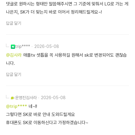
댓글로 원하시는 형태만 말씀해주시면 그 기준에 맞춰서 LG로 가는 게
나은지, SK가 더 맞는지 바로 이어서 정리해드릴게요~!
답글 달기
trip****
2026-05-08
@김사라
애플tv 셋톱을 꼭 사용하길 원해서 sk로 변경되어도 괜찮습
니다.
답글 달기
운영진
김사라
2026-05-08
@trip****
네~!!
그렇다면 SK로 바로 안내 도와드릴게요
휴대폰도 SK로 이동하신다고 가정하겠습니다~