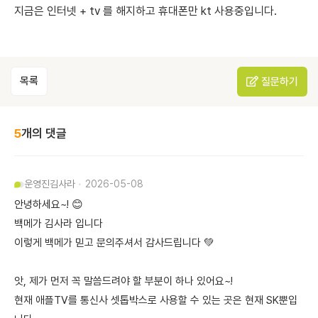
지금은 인터넷 + tv 를 해지하고 휴대폰만 kt 사용중입니다.
목록
질문하기
5
개의 댓글
운영진
김사라
2026-05-08
안녕하세요~! 😊
백메가 김사라 입니다
이렇게 백메가 믿고 문의주셔서 감사드립니다 💚
앗, 제가 먼저 꼭 말씀드려야 할 부분이 하나 있어요~!
현재 애플TV를 통신사 셋톱박스로 사용할 수 있는 곳은 현재 SK뿐입