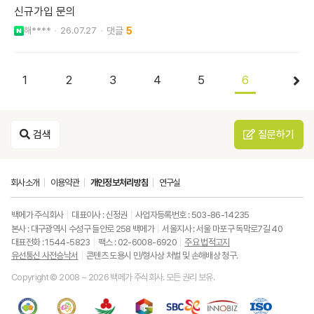
신규가입 문의
해****
26.07.27
5
1
2
3
4
5
6
검색
질문하기
회사소개
이용약관
개인정보처리방침
연구실
백메가 주식회사
대표이사 : 신정권
사업자등록번호 : 503-86-14235
본사 : 대구광역시 수성구 들안로 258 백메가
서울지사 : 서울 마포구 독막로7길 40
대표전화 : 1544-5823
팩스 : 02-6008-6920
주요 법적고지
유선통신 사전승낙서
콘텐츠 도용시 민/형사상 처벌 및 손해배상 청구.
Copyright © 2008 ~ 2026 백메가 주식회사. 모든 권리 보유.
한
성
사
과
중
중
ISO9001
국
평
랑
기
소
소
품