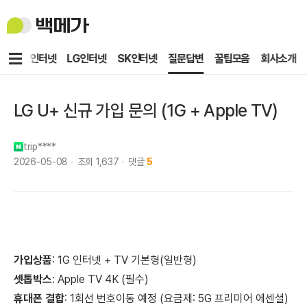
백
메
가
메
KT인터넷
LG인터넷
SK인터넷
질문답변
꿀팁모음
회사소개
뉴
LG U+ 신규 가입 문의 (1G + Apple TV)
trip****
2026-05-08
조회
1,637
댓글
5
가입
상품
: 1G 인터넷 + TV 기본형(일반형)
셋톱박스
: Apple TV 4K (필수)
휴대폰
결합
: 1회선 번호이동 예정 (요금제: 5G 프리미어 에센셜)