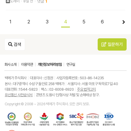
도레미
8일 전
1
1
2
3
4
5
6
검색
질문하기
회사소개
이용약관
개인정보처리방침
연구실
백메가 주식회사
대표이사 : 신정권
사업자등록번호 : 503-86-14235
본사 : 대구광역시 수성구 들안로 258 백메가
서울지사 : 서울 마포구 독막로7길 40
대표전화 : 1544-5823
팩스 : 02-6008-6920
주요 법적고지
유선통신 사전승낙서
콘텐츠 도용시 민/형사상 처벌 및 손해배상 청구.
Copyright © 2008 ~ 2026 백메가 주식회사. 모든 권리 보유.
한
성
사
과
중
중
ISO9001
국
평
랑
기
소
소
품
정
등
의
정
기
벤
질
보
가
열
통
업
처
경
통
족
매
부
진
기
영