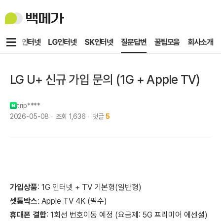
백
메
가
메
KT인터넷
LG인터넷
SK인터넷
질문답변
꿀팁모음
회사소개
뉴
LG U+ 신규 가입 문의 (1G + Apple TV)
trip****
2026-05-08
조회
1,636
댓글
5
가입
상품
: 1G 인터넷 + TV 기본형(일반형)
셋톱박스
: Apple TV 4K (필수)
휴대폰
결합
: 1회선 번호이동 예정 (요금제: 5G 프리미어 에센셜)