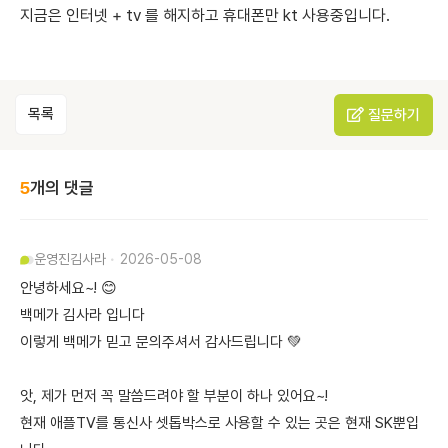
지금은 인터넷 + tv 를 해지하고 휴대폰만 kt 사용중입니다.
목록
질문하기
5
개의 댓글
운영진
김사라
2026-05-08
안녕하세요~! 😊
백메가 김사라 입니다
이렇게 백메가 믿고 문의주셔서 감사드립니다 💚
앗, 제가 먼저 꼭 말씀드려야 할 부분이 하나 있어요~!
현재 애플TV를 통신사 셋톱박스로 사용할 수 있는 곳은 현재 SK뿐입