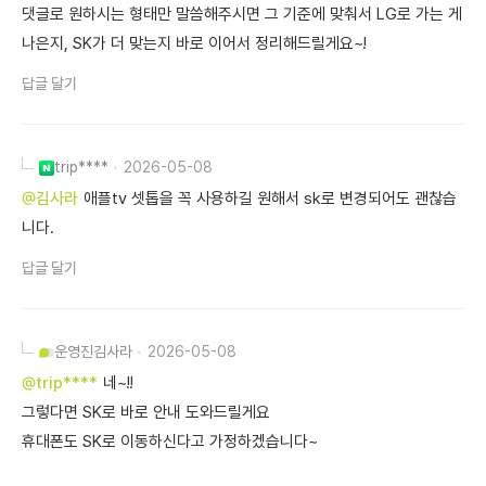
댓글로 원하시는 형태만 말씀해주시면 그 기준에 맞춰서 LG로 가는 게
나은지, SK가 더 맞는지 바로 이어서 정리해드릴게요~!
답글 달기
trip****
2026-05-08
@김사라
애플tv 셋톱을 꼭 사용하길 원해서 sk로 변경되어도 괜찮습
니다.
답글 달기
운영진
김사라
2026-05-08
@trip****
네~!!
그렇다면 SK로 바로 안내 도와드릴게요
휴대폰도 SK로 이동하신다고 가정하겠습니다~