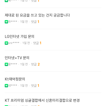
째****
1일 전
1
제대로 된 요금을 쓰고 있는 건지 궁금합니다
파****
1일 전
1
LG인터넷 가입 문의
srir****
1일 전
1
인터넷+TV 문의
뭉****
1일 전
2
Kt재약정문의
네****
1일 전
1
KT 프리미엄 싱글결합에서 신혼미리결합으로 변경