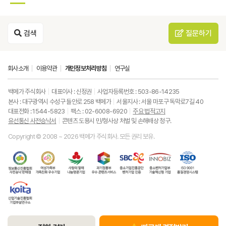
검색
질문하기
회사소개
이용약관
개인정보처리방침
연구실
백메가 주식회사
대표이사 : 신정권
사업자등록번호 : 503-86-14235
본사 : 대구광역시 수성구 들안로 258 백메가
서울지사 : 서울 마포구 독막로7길 40
대표전화 : 1544-5823
팩스 : 02-6008-6920
주요 법적고지
유선통신 사전승낙서
콘텐츠 도용시 민/형사상 처벌 및 손해배상 청구.
Copyright © 2008 ~ 2026 백메가 주식회사. 모든 권리 보유.
한
성
사
과
중
중
ISO9001
국
평
랑
기
소
소
품
정
등
의
정
기
벤
질
보
가
열
통
업
처
경
통
족
매
부
진
기
영
한
신
부
(사
우
흥
업
시
국
진
가
회
수
공
부
스
산
흥
족
복
콘
단
기
템
업
협
친
지
텐
벤
술
기
회
화
공
츠
처
혁
술
유
우
동
서
기
신
진