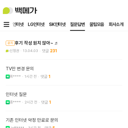
백
메
가
메
KT인터넷
LG인터넷
SK인터넷
질문답변
꿀팁모음
회사소개
뉴
후기 작성 원치 않아~ ♬
공지
신정권
13.04.03
231
TV만 변경 문의
뭐****
1시간 전
1
인터넷 질문
종****
2시간 전
1
기존 인터넷 약정 만료로 문의
Jeff****
3시간 전