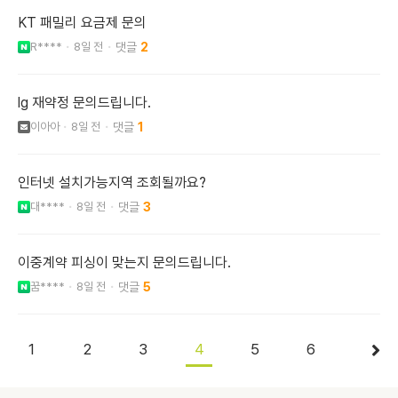
KT 패밀리 요금제 문의
R****
8일 전
2
lg 재약정 문의드립니다.
이아아
8일 전
1
인터넷 설치가능지역 조회될까요?
대****
8일 전
3
이중계약 피싱이 맞는지 문의드립니다.
꿈****
8일 전
5
1
2
3
4
5
6