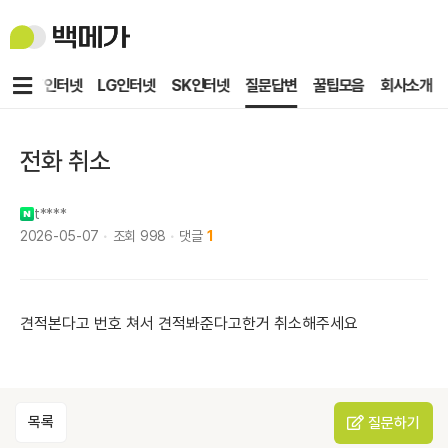
백
메
가
메
KT인터넷
LG인터넷
SK인터넷
질문답변
꿀팁모음
회사소개
뉴
전화 취소
t****
2026-05-07
조회
998
댓글
1
견적본다고 번호 쳐서 견적봐준다고한거 취소해주세요
목록
질문하기