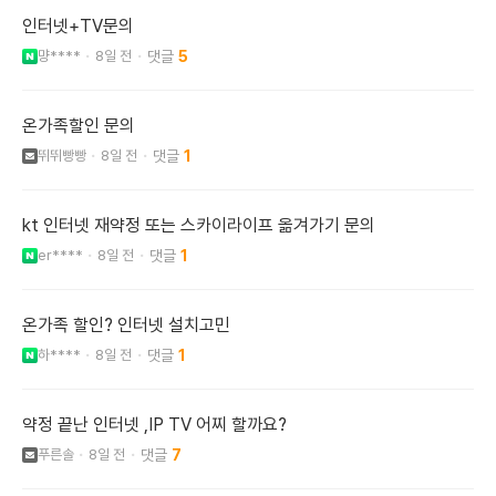
인터넷+TV문의
먕****
8일 전
5
온가족할인 문의
뛰뛰빵빵
8일 전
1
kt 인터넷 재약정 또는 스카이라이프 옮겨가기 문의
er****
8일 전
1
온가족 할인? 인터넷 설치고민
하****
8일 전
1
약정 끝난 인터넷 ,IP TV 어찌 할까요?
푸른솔
8일 전
7