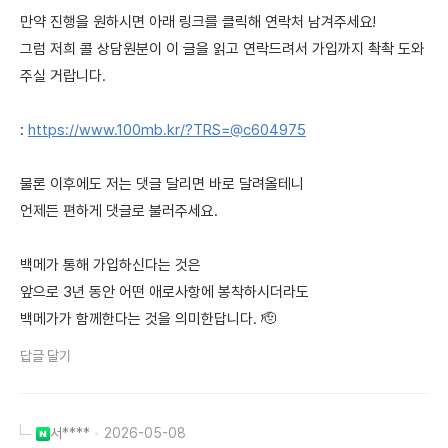
만약 진행을 원하시면 아래 링크를 클릭해 연락처 남겨주세요!
그럼 저희 콜 상담원분이 이 글을 읽고 연락드려서 가입까지 촥촥 도와
주실 거랍니다.
:
https://www.100mb.kr/?TRS=@c604975
물론 이후에도 저는 댓글 달리면 바로 달려올테니
언제든 편하게 댓글로 불러주세요.
백메가 통해 가입하신다는 것은
앞으로 3년 동안 어떤 애로사항에 봉착하시더라도
백메가가 함께한다는 것을 의미한답니다. 🫡
답글 달기
서****
2026-05-08