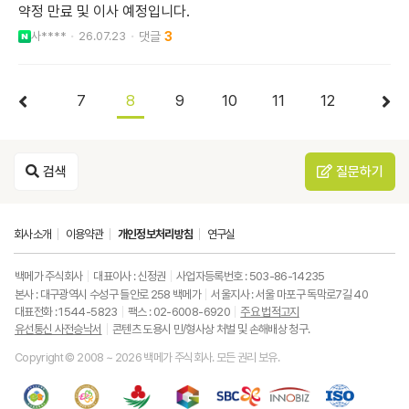
약정 만료 및 이사 예정입니다.
사****
26.07.23
3
7
8
9
10
11
12
검색
질문하기
회사소개
이용약관
개인정보처리방침
연구실
백메가 주식회사
대표이사 : 신정권
사업자등록번호 : 503-86-14235
본사 : 대구광역시 수성구 들안로 258 백메가
서울지사 : 서울 마포구 독막로7길 40
대표전화 : 1544-5823
팩스 : 02-6008-6920
주요 법적고지
유선통신 사전승낙서
콘텐츠 도용시 민/형사상 처벌 및 손해배상 청구.
Copyright © 2008 ~ 2026 백메가 주식회사. 모든 권리 보유.
한
성
사
과
중
중
ISO9001
국
평
랑
기
소
소
품