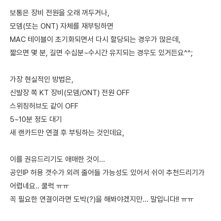
보통은 장비 전원을 오래 꺼두거나,
모뎀(또는 ONT) 자체를 재부팅하면
MAC 테이블이 초기화되면서 다시 할당되는 경우가 많은데,
짧으면 몇 분, 길면 수십분~수시간 유지되는 경우도 있거든요^^;
가장 현실적인 방법은,
신발장 쪽 KT 장비(모뎀/ONT) 전원 OFF
스위칭허브도 같이 OFF
5~10분 정도 대기
새 랜카드만 연결 후 부팅하는 것인데요,
이를 권유드리기도 애매한 것이...
공인IP 허용 갯수가 외려 줄어들 가능성도 있어서 쉬이 추천드리기가
어렵네요.. 쿨럭 ㅠㅠ
꼭 필요한 연결이라면 도박(?)을 해봐야겠지만... 말입니다!! ㅠㅠ