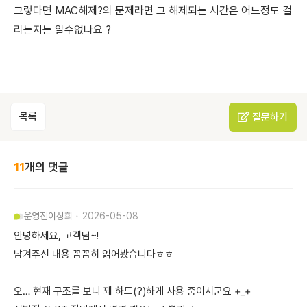
그렇다면 MAC해제?의 문제라면 그 해제되는 시간은 어느정도 걸
리는지는 알수없나요 ?
목록
질문하기
11
개의 댓글
운영진
이상희
2026-05-08
안녕하세요, 고객님~!
남겨주신 내용 꼼꼼히 읽어봤습니다ㅎㅎ
오… 현재 구조를 보니 꽤 하드(?)하게 사용 중이시군요 +_+