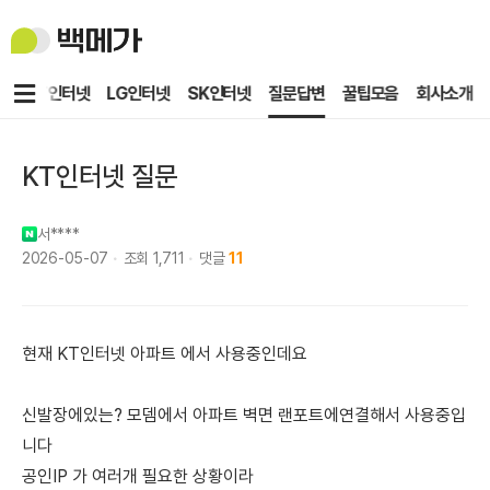
백
메
가
메
KT인터넷
LG인터넷
SK인터넷
질문답변
꿀팁모음
회사소개
뉴
KT인터넷 질문
서****
2026-05-07
조회
1,711
댓글
11
현재 KT인터넷 아파트 에서 사용중인데요
신발장에있는? 모뎀에서 아파트 벽면 랜포트에연결해서 사용중입
니다
공인IP 가 여러개 필요한 상황이라