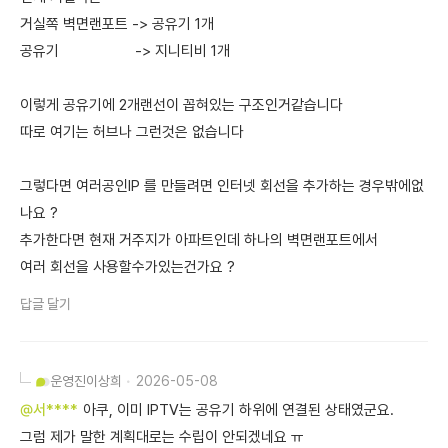
거실쪽 벽면랜포트 -> 공유기 1개
공유기 -> 지니티비 1개
이렇게 공유기에 2개랜선이 꼽혀있는 구조인거같습니다
따로 여기는 허브나 그런것은 없습니다
그렇다면 여러공인IP 를 만들려면 인터넷 회선을 추가하는 경우밖에없
나요 ?
추가한다면 현재 거주지가 아파트인데 하나의 벽면랜포트에서
여러 회선을 사용할수가있는건가요 ?
답글 달기
운영진
이상희
2026-05-08
@서****
아쿠, 이미 IPTV는 공유기 하위에 연결된 상태였군요.
그럼 제가 말한 계획대로는 수립이 안되겠네요 ㅠ