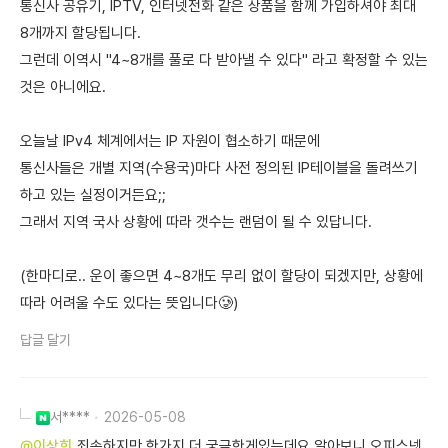
통신사 공유기, IPTV, 인터넷전화 같은 상품을 함께 가입하셔야 최대
8개까지 할당됩니다.
그런데 이역시 "4~8개를 풀로 다 받아낼 수 있다" 라고 확정할 수 있는
것은 아니에요.
오늘날 IPv4 체계에서는 IP 자원이 협소하기 때문에
통신사들은 개별 지역(수용국)마다 사전 정의된 IP테이블을 돌려쓰기
하고 있는 실정이거든요;;
그래서 지역 국사 상황에 따라 갯수는 랜덤이 될 수 있답니다.
(한마디로.. 운이 좋으면 4~8개도 무리 없이 할당이 되겠지만, 상황에
따라 어려울 수도 있다는 뜻입니다🥲)
답글 달기
서****
2026-05-08
@이상희
죄송하지만 한가지 더 궁금한게있는데요 알아보니 오피스넷