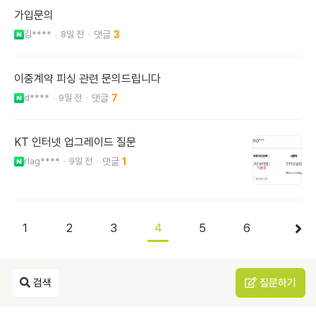
가입문의
김****
8일 전
3
이중계약 피싱 관련 문의드립니다
d****
9일 전
7
KT 인터넷 업그레이드 질문
rlag****
9일 전
1
1
2
3
4
5
6
검색
질문하기