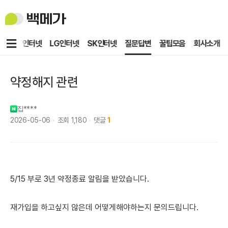
백
메
가
메
KT인터넷
LG인터넷
SK인터넷
질문답변
꿀팁모음
회사소개
뉴
약정해지 관련
집****
2026-05-06
조회
1,180
댓글
1
5/15 부로 3년 약정종료 알림을 받았습니다.
재가입을 하고싶지 않은데 어떻게해야하는지 문의드립니다.