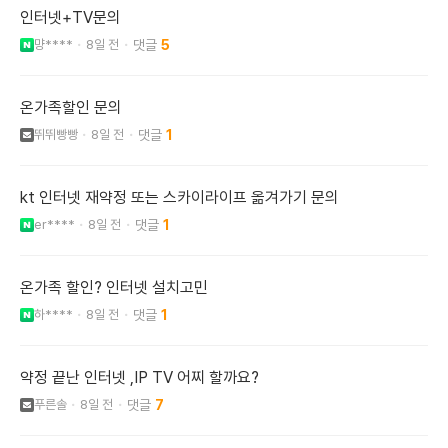
인터넷+TV문의
먕****
8일 전
5
온가족할인 문의
뛰뛰빵빵
8일 전
1
kt 인터넷 재약정 또는 스카이라이프 옮겨가기 문의
er****
8일 전
1
온가족 할인? 인터넷 설치고민
하****
8일 전
1
약정 끝난 인터넷 ,IP TV 어찌 할까요?
푸른솔
8일 전
7