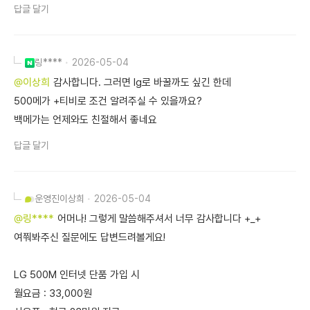
답글 달기
링****
2026-05-04
@이상희
감사합니다. 그러면 lg로 바꿀까도 싶긴 한데
500메가 +티비로 조건 알려주실 수 있을까요?
백메가는 언제와도 친절해서 좋네요
답글 달기
운영진
이상희
2026-05-04
@링****
어머나! 그렇게 말씀해주셔서 너무 감사합니다 +_+
여쭤봐주신 질문에도 답변드려볼게요!
LG 500M 인터넷 단품 가입 시
월요금 : 33,000원