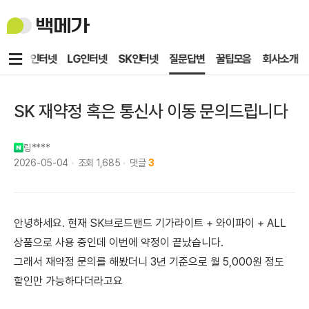
백
메
가
메
KT인터넷
LG인터넷
SK인터넷
질문답변
꿀팁모음
회사소개
뉴
SK 재약정 혹은 통신사 이동 문의드립니다
링****
2026-05-04
조회
1,685
댓글
3
안녕하세요. 현재 SK브로드밴드 기가라이트 + 와이파이 + ALL
상품으로 사용 중인데 이번에 약정이 끝났습니다.
그래서 재약정 문의를 해봤더니 3년 기준으로 월 5,000원 정도
할인만 가능하다더라고요