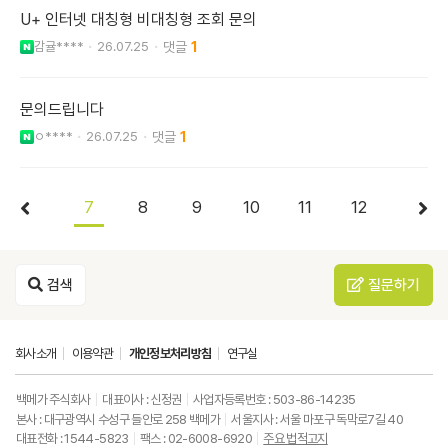
U+ 인터넷 대칭형 비대칭형 조회 문의
감귤****
26.07.25
1
문의드립니다
ㅇ****
26.07.25
1
7
8
9
10
11
12
검색
질문하기
회사소개
이용약관
개인정보처리방침
연구실
백메가 주식회사
대표이사 : 신정권
사업자등록번호 : 503-86-14235
본사 : 대구광역시 수성구 들안로 258 백메가
서울지사 : 서울 마포구 독막로7길 40
대표전화 : 1544-5823
팩스 : 02-6008-6920
주요 법적고지