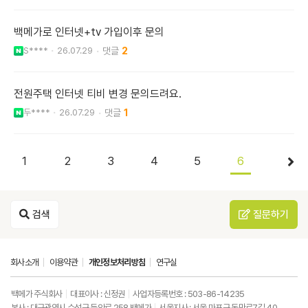
백메가로 인터넷+tv 가입이후 문의
S****
26.07.29
2
전원주택 인터넷 티비 변경 문의드려요.
두****
26.07.29
1
1
2
3
4
5
6
검색
질문하기
회사소개
이용약관
개인정보처리방침
연구실
백메가 주식회사
대표이사 : 신정권
사업자등록번호 : 503-86-14235
본사 : 대구광역시 수성구 들안로 258 백메가
서울지사 : 서울 마포구 독막로7길 40