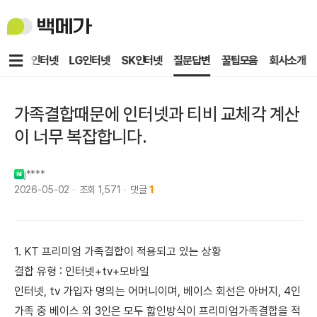
백
메
가
메
KT인터넷
LG인터넷
SK인터넷
질문답변
꿀팁모음
회사소개
뉴
가족결합때문에 인터넷과 티비 교체각 계산
이 너무 복잡합니다.
j****
2026-05-02
조회
1,571
댓글
1
1. KT 프리미엄 가족결합이 적용되고 있는 상황
결합 유형 : 인터넷+tv+모바일
인터넷, tv 가입자 명의는 어머니이며, 베이스 회선은 아버지, 4인
가족 중 베이스 외 3인은 모두 핧인방식이 프리미엄가족결합을 적