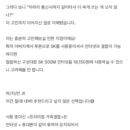
그러다 보니 "차라리 통신사까지 갈아타서 더 싸게 쓰는 게 낫지 않
나?"
이 고민까지 이어지신 걸로 이해됐습니다.
이는 충분히 고민해보실 만한 지점이에요!
특히 아버지께서 투폰으로 SK를 사용중이셔서 인터넷과 결합이 가능
하다면
말씀하신 구성대로 SK 500M 인터넷을 18,150원에 사용하실 수 있으
니 고려해볼 만 합니다.
하/지/만..!!!
이건 절대! 네버! 추천드리고 싶지 않은 선택입니다😅
사용 중이신 <프리미엄 가족결합>은
인터넷 + 휴대폰이 같이 묶여야 유지되어서