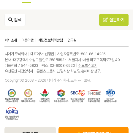
검색
질문하기
회사소개
이용약관
개인정보처리방침
연구실
백메가 주식회사
대표이사 : 신정권
사업자등록번호 : 503-86-14235
본사 : 대구광역시 수성구 들안로 258 백메가
서울지사 : 서울 마포구 독막로7길 40
대표전화 : 1544-5823
팩스 : 02-6008-6920
주요 법적고지
유선통신 사전승낙서
콘텐츠 도용시 민/형사상 처벌 및 손해배상 청구.
Copyright © 2008 ~ 2026 백메가 주식회사. 모든 권리 보유.
한
성
사
과
중
중
ISO9001
국
평
랑
기
소
소
품
정
등
의
정
기
벤
질
보
가
열
통
업
처
경
통
족
매
부
진
기
영
한
신
부
(사
우
흥
업
시
국
진
가
회
수
공
부
스
산
흥
족
복
콘
단
기
템
업
협
친
지
텐
벤
술
기
회
화
공
츠
처
혁
술
유
우
동
서
기
신
진