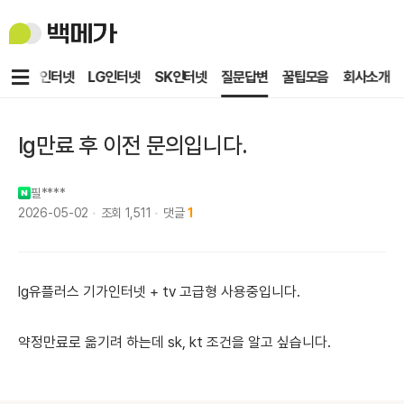
백
메
가
메
KT인터넷
LG인터넷
SK인터넷
질문답변
꿀팁모음
회사소개
뉴
lg만료 후 이전 문의입니다.
필****
2026-05-02
조회
1,511
댓글
1
lg유플러스 기가인터넷 + tv 고급형 사용중입니다.
약정만료로 옮기려 하는데 sk, kt 조건을 알고 싶습니다.