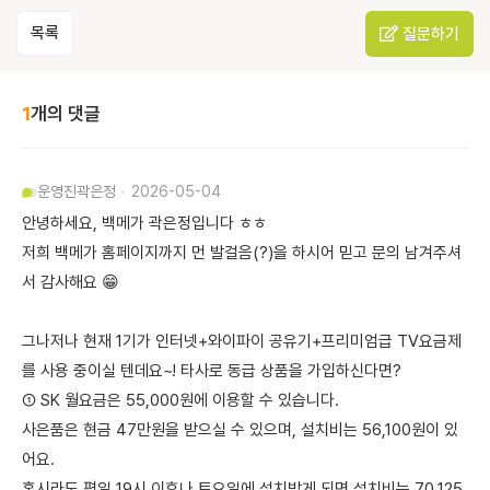
목록
질문하기
1
개의 댓글
운영진
곽은정
2026-05-04
안녕하세요, 백메가 곽은정입니다 ㅎㅎ
저희 백메가 홈페이지까지 먼 발걸음(?)을 하시어 믿고 문의 남겨주셔
서 감사해요 😁
그나저나 현재 1기가 인터넷+와이파이 공유기+프리미엄급 TV요금제
를 사용 중이실 텐데요~! 타사로 동급 상품을 가입하신다면?
① SK 월요금은 55,000원에 이용할 수 있습니다.
사은품은 현금 47만원을 받으실 수 있으며, 설치비는 56,100원이 있
어요.
혹시라도 평일 19시 이후나 토요일에 설치받게 되면 설치비는 70,125