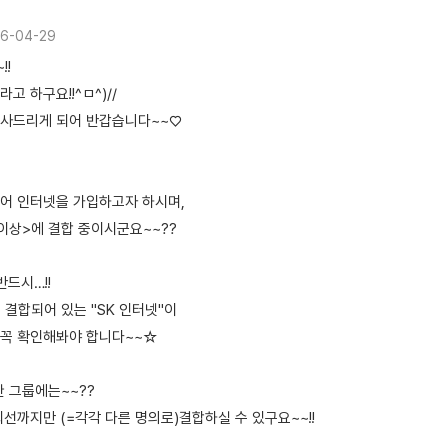
6-04-29
!!
고 하구요!!^ㅁ^)//
인사드리게 되어 반갑습니다~~♡
어 인터넷을 가입하고자 하시며,
 이상>에 결합 중이시군요~~??
반드시…!!
결합되어 있는 "SK 인터넷"이
꼭 확인해봐야 합니다~~☆
한 그룹에는~~??
회선까지만 (=각각 다른 명의로)결합하실 수 있구요~~!!