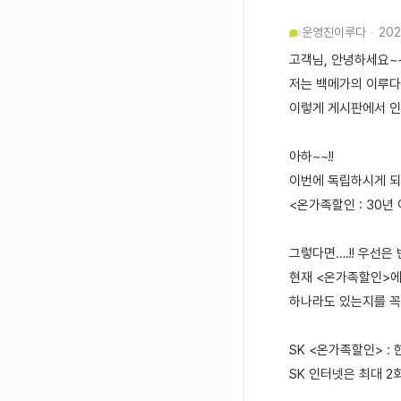
운영진
이루다
202
고객님, 안녕하세요~~
저는 백메가의 이루다라
이렇게 게시판에서 
아하~~!!
이번에 독립하시게 되
<온가족할인 : 30년
그렇다면….!! 우선은 
현재 <온가족할인>에 
하나라도 있는지를 꼭
SK <온가족할인> : 
SK 인터넷은 최대 2