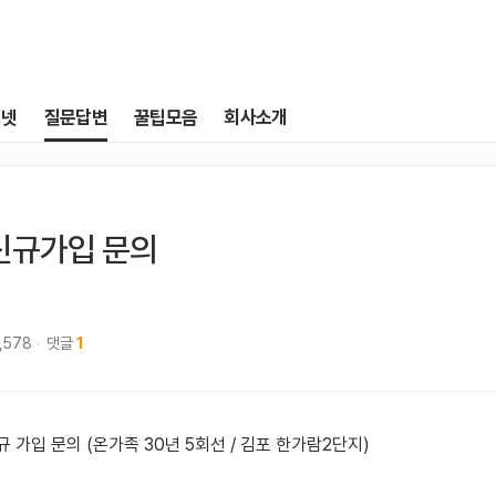
터넷
질문답변
꿀팁모음
회사소개
신규가입 문의
1,578
댓글
1
규 가입 문의 (온가족 30년 5회선 / 김포 한가람2단지)