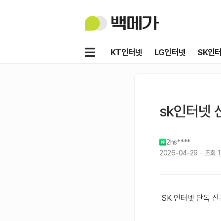
백
메
가
메
KT인터넷
LG인터넷
SK인
뉴
sk인터넷 
2hs****
2026-04-29
조회
SK 인터넷 단독 신