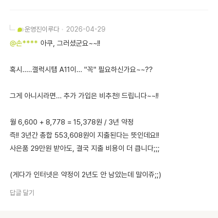
운영진
이루다
2026-04-29
@손****
아쿠, 그러셨군요~~!!
혹시.....갤럭시탭 A11이... "꼭" 필요하신가요~~??
그게 아니시라면... 추가 가입은 비추천! 드립니다~~!!
월 6,600 + 8,778 = 15,378원 / 3년 약정
즉!! 3년간 총합 553,608원이 지출된다는 뜻인데요!!
사은품 29만원 받아도, 결국 지출 비용이 더 큽니다;;;
(게다가 인터넷은 약정이 2년도 안 남았는데 말이쥬;;)
답글 달기