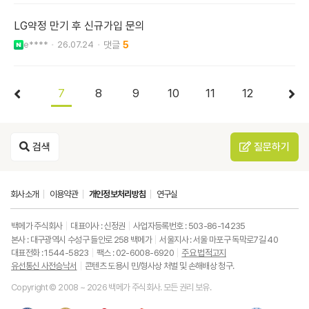
LG약정 만기 후 신규가입 문의
e****
26.07.24
5
7
8
9
10
11
12
검색
질문하기
회사소개
이용약관
개인정보처리방침
연구실
백메가 주식회사
대표이사 : 신정권
사업자등록번호 : 503-86-14235
본사 : 대구광역시 수성구 들안로 258 백메가
서울지사 : 서울 마포구 독막로7길 40
대표전화 : 1544-5823
팩스 : 02-6008-6920
주요 법적고지
유선통신 사전승낙서
콘텐츠 도용시 민/형사상 처벌 및 손해배상 청구.
Copyright © 2008 ~ 2026 백메가 주식회사. 모든 권리 보유.