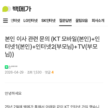
백
메
가
메
KT인터넷
LG인터넷
SK인터넷
질문답변
꿀팁모음
회사소개
뉴
본인 이사 관련 문의 (KT 모바일(본인)+인
터넷1(본인)+인터넷2(부모님)+TV(부모
님))
손****
2026-04-29
조회
1,530
댓글
4
안녕하세요
25년 2월에 백메가 통해서 아래와 같이 KT 인터넷 가입 했습니