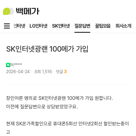
백
메
가
메
KT인터넷
LG인터넷
SK인터넷
질문답변
꿀팁모음
회사소개
뉴
SK인터넷광랜 100메가 가입
혁****
2026-04-24
조회
1,516
댓글
3
장인어른 명의로 SK인터넷광랜 100메가 가입 원합니다.
이전에 질문답변으로 상담받았었구요.
현재 SK온가족할인으로 휴대폰5회선 인터넷2회선 할인받는중이
고