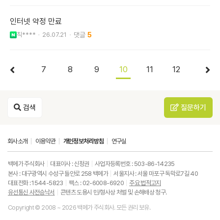
인터넷 약정 만료
칙****
26.07.21
5
7
8
9
10
11
12
검색
질문하기
회사소개
이용약관
개인정보처리방침
연구실
백메가 주식회사
대표이사 : 신정권
사업자등록번호 : 503-86-14235
본사 : 대구광역시 수성구 들안로 258 백메가
서울지사 : 서울 마포구 독막로7길 40
대표전화 : 1544-5823
팩스 : 02-6008-6920
주요 법적고지
유선통신 사전승낙서
콘텐츠 도용시 민/형사상 처벌 및 손해배상 청구.
Copyright © 2008 ~ 2026 백메가 주식회사. 모든 권리 보유.