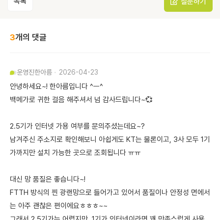
목록
질문하기
3
개의 댓글
운영진
한아름
2026-04-23
안녕하세요~! 한아름입니다 ^ㅡ^
백메가로 귀한 걸음 해주셔서 넘 감사드립니다~💞
2.5기가 인터넷 가용 여부를 문의주셨는데요~?
남겨주신 주소지로 확인해보니 아쉽게도 KT는 물론이고, 3사 모두 1기
가까지만 설치 가능한 곳으로 조회됩니다 ㅠㅠ
대신 망 품질은 좋습니다~!
FTTH 방식의 찐 광랜망으로 들어가고 있어서 품질이나 안정성 면에서
는 아주 괜찮은 편이에요ㅎㅎㅎ~~
그래서 2.5기가는 어렵지만, 1기가 인터넷이라면 꽤 만족스럽게 사용