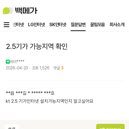
백
메
가
메
KT인터넷
LG인터넷
SK인터넷
질문답변
꿀팁모음
회사소개
뉴
2.5기가 가능지역 확인
레이****
2026-04-23
조회
1,526
댓글
3
**읍 ***길 * ***** ***호
kt 2.5 기가인터넷 설치가능지역인지 알고싶어요