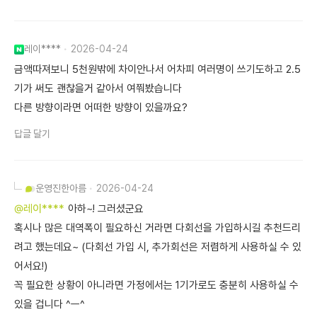
레이****
2026-04-24
금액따져보니 5천원밖에 차이안나서 어차피 여러명이 쓰기도하고 2.5
기가 써도 괜찮을거 같아서 여쭤봤습니다
다른 방향이라면 어떠한 방향이 있을까요?
답글 달기
운영진
한아름
2026-04-24
@레이****
아하~! 그러셨군요
혹시나 많은 대역폭이 필요하신 거라면 다회선을 가입하시길 추천드리
려고 했는데요~ (다회선 가입 시, 추가회선은 저렴하게 사용하실 수 있
어서요!)
꼭 필요한 상황이 아니라면 가정에서는 1기가로도 충분히 사용하실 수
있을 겁니다 ^ㅡ^