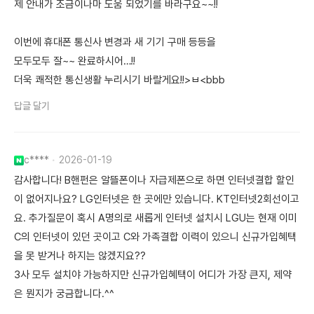
제 안내가 조금이나마 도움 되었기를 바라구요~~!!
이번에 휴대폰 통신사 변경과 새 기기 구매 등등을
모두모두 잘~~ 완료하시어…!!
더욱 쾌적한 통신생활 누리시기 바랄게요!!>ㅂ<bbb
답글 달기
c****
2026-01-19
감사합니다! B핸펀은 알뜰폰이나 자급제폰으로 하면 인터넷결합 할인
이 없어지나요? LG인터넷은 한 곳에만 있습니다. KT인터넷2회선이고
요. 추가질문이 혹시 A명의로 새롭게 인터넷 설치시 LGU는 현재 이미
C의 인터넷이 있던 곳이고 C와 가족결합 이력이 있으니 신규가입혜택
을 못 받거나 하지는 않겠지요??
3사 모두 설치야 가능하지만 신규가입혜택이 어디가 가장 큰지, 제약
은 뭔지가 궁금합니다.^^