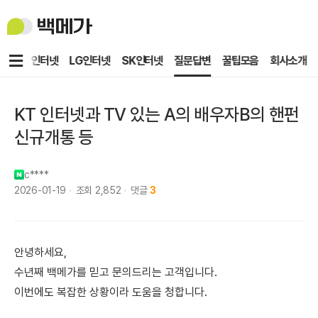
백
메
가
메
KT인터넷
LG인터넷
SK인터넷
질문답변
꿀팁모음
회사소개
뉴
KT 인터넷과 TV 있는 A의 배우자B의 핸펀
신규개통 등
c****
2026-01-19
조회
2,852
댓글
3
안녕하세요,
수년째 백메가를 믿고 문의드리는 고객입니다.
이번에도 복잡한 상황이라 도움을 청합니다.