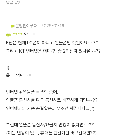
답글 달기
운영진
이루다
2026-01-19
@c****
앗....!!
B님은 현재 LG폰이 아니고 알뜰폰인 것일까요~~??
그리고 KT 인터넷은 이미(?) 총 2회선이 있나유~~??
1)
음.....일단~~!!
인터넷 + 알뜰폰 = 결합 중에,
알뜰폰 통신사를 다른 통신사로 바꾸시게 되면~~??
인터넷과의 기존 폰결합은....무조건 깨집니다....;;;
그런데 알뜰폰 통신사/요금제 변경이 없다면~~??
(이는 변동이 없고, 휴대폰 단말기만 바꾸신다면??)