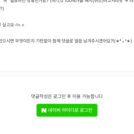
 "꼭" 필요하신 상황인가요? (즉! LG 100메가를 해지(취소)하고서라도 → 
?)
 싶고요~!>.<
 있으시면 무엇이든지 기탄없이 함께 댓글로 말씀 남겨주시겠어요?!(∗❛⌄❛∗)
댓글작성은 로그인 후 이용 가능합니다
네이버 아이디로 로그인