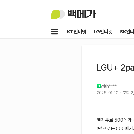
백
메
가
메
KT인터넷
LG인터넷
SK인
뉴
LGU+ 2p
with****
2026-01-10
조회
2
엘지유로 500메가 
r만으로는 500메가