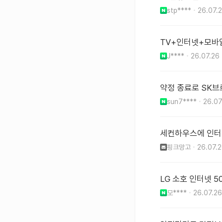
stp****
26.07.
TV+인터넷+모바일
J****
26.07.26
약정 종료로 SK브
sun7****
26.07
세컨하우스에 인터넷
핑크망고
26.07.
LG 소호 인터넷 
모****
26.07.26