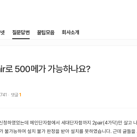
터넷
질문답변
꿀팁모음
회사소개
air로 500메가 가능하나요?
,741
댓글
1
신청하였었는데 메인단자함에서 세대단자함까지 2pair(4가닥)만 살고 나
가 불가능하여 설치 불가 판정을 받아 설치를 못하였습니다. 근데 글들을 보