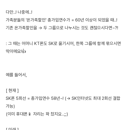
다만..! 나중에..!
가족분들의 '온가족할인' 총가입연수가 = 60년 이상이 되었을 때..!
기존 온가족할인을 → 두 그룹으로 나누시는 것도 괜찮으시다면~?!
: 그 때는 어머니 KT폰도 SK로 옮기시어, 한쪽 그룹에 함께 묶으시면
딱이에요!👍
예를 들어서,
[ 현재 ]
SK폰 5회선 = 총가입연수 58년~! (→ SK인터넷도 최대 2회선 결합
가능)
(이미 휴대폰📱 자리는 꽉 찼지요..;;)
[ 미래 ]