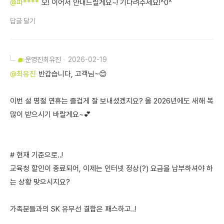
@파****
오! 이어서 안내드릴게요~! 기다려주세요!^0^
답글 달기
운영진
최유진
2026-02-19
@최유진
반갑습니다, 고객님~😊
이번 설 명절 연휴는 즐겁게 잘 보내셨겠지요? 올 2026년에도 새해 복
많이 받으시기 바랄게요~💕
# 현재 기준으로..!
교육청 할인이 종료되어, 이제는 인터넷 정상(?) 요금을 납부하셔야 하
는 상황 맞으시지요?
가족분들과의 SK 유무선 결합은 패스하고..!