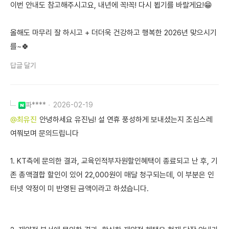
이번 안내도 참고해주시고요, 내년에 꼭!꼭! 다시 뵙기를 바랄게요!😁
올해도 마무리 잘 하시고 + 더더욱 건강하고 행복한 2026년 맞으시기
를~🍀
답글 달기
파****
2026-02-19
@최유진
안녕하세요 유진님! 설 연휴 풍성하게 보내셨는지 조심스레
여쭤보며 문의드립니다
1. KT측에 문의한 결과, 교육인적부자원할인혜택이 종료되고 난 후, 기
존 총액결합 할인이 있어 22,000원이 매달 청구되는데, 이 부분은 인
터넷 약정이 미 반영된 금액이라고 하셨습니다.