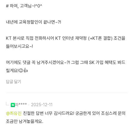
# 하여, 고객님~!^0^
내년에 교육청할인이 끝나면~?!
KT 본사로 직접 전화하시어 KT 인터넷 재약정 (+KT폰 결합) 조건을
들어보시고요~!
여기에도 댓글 꼭 남겨주시겠어요~?! 그럼 그때 SK 가입 혜택도 봐드
릴게요!😉👍
답글 달기
파****
2025-12-11
@최유진
친절한 답변 너무 감사드려요! 궁금한게 있어 조심스레 문의
조금만 남겨놓을게요.