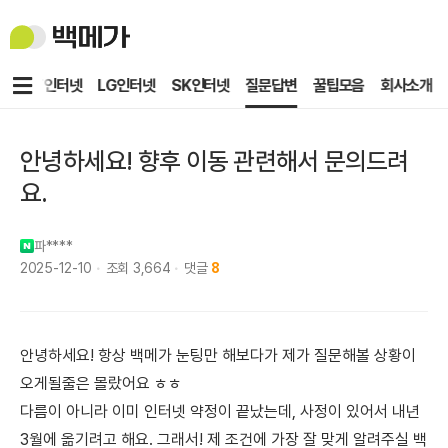
백
메
가
메
KT인터넷
LG인터넷
SK인터넷
질문답변
꿀팁모음
회사소개
뉴
안녕하세요! 향후 이동 관련해서 문의드려
요.
파****
2025-12-10
조회
3,664
댓글
8
안녕하세요! 항상 백메가 눈팅만 해보다가 제가 질문해볼 상황이
오게될줄은 몰랐어요 ㅎㅎ
다름이 아니라 이미 인터넷 약정이 끝났는데, 사정이 있어서 내년
3월에 옮기려고 해요. 그래서! 제 조건에 가장 잘 맞게 알려주실 백