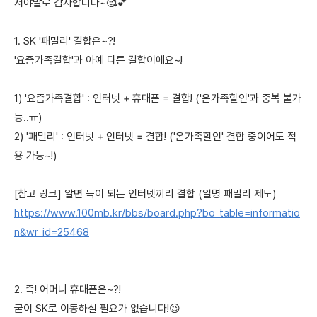
저야말로 감사합니다~🥰💕
1. SK '패밀리' 결합은~?!
'요즘가족결합'과 아예 다른 결합이에요~!
1) '요즘가족결합' : 인터넷 + 휴대폰 = 결합! ('온가족할인'과 중복 불가
능..ㅠ)
2) '패밀리' : 인터넷 + 인터넷 = 결합! ('온가족할인' 결합 중이어도 적
용 가능~!)
[참고 링크] 알면 득이 되는 인터넷끼리 결합 (일명 패밀리 제도)
https://www.100mb.kr/bbs/board.php?bo_table=informatio
n&wr_id=25468
2. 즉! 어머니 휴대폰은~?!
굳이 SK로 이동하실 필요가 없습니다!😉