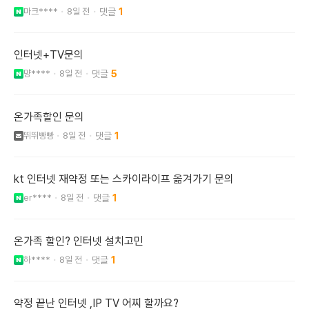
마크****
8일 전
1
인터넷+TV문의
먕****
8일 전
5
온가족할인 문의
뛰뛰빵빵
8일 전
1
kt 인터넷 재약정 또는 스카이라이프 옮겨가기 문의
er****
8일 전
1
온가족 할인? 인터넷 설치고민
하****
8일 전
1
약정 끝난 인터넷 ,IP TV 어찌 할까요?