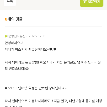
목록
질문하기
8
개의 댓글
운영진
최유진
2025-12-11
안녕하세요~!
백메가 미소지기 최유진이에요~♥.♥
저희 백메가를 눈팅(?)만 해오시다가 처음 문의글도 남겨 주셨다니 정
말 반갑습니다!😁
# 오! KT 인터넷 약정은 만료된 상태인데요~!
타사 인터넷으로 이동하시더라도..! 지금 말고, 내년 3월에 옮기실 예정