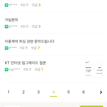
아****
8일 전
3
가입문의
김****
8일 전
3
이중계약 피싱 관련 문의드립니다
d****
9일 전
7
KT 인터넷 업그레이드 질문
rlag****
9일 전
1
1
2
3
4
5
6