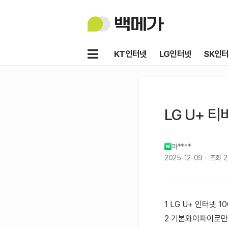
백
메
가
메
KT인터넷
LG인터넷
SK인
뉴
LG U+ 
파****
2025-12-09
조회
2
1 LG U+ 인터넷 1
2 기본와이파이로만