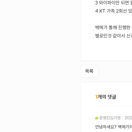
3 와이파이만 되면
4 KT 가족 2회선 있
백메가 통해 진행한 
별로인것 같아서 신
목록
1
개의 댓글
운영진
김가영
202
안녕하세요? 백메가의