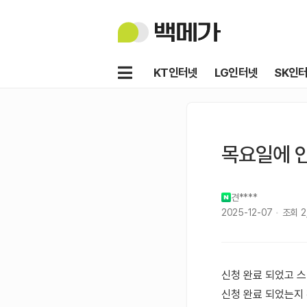
백
메
가
메
KT인터넷
LG인터넷
SK인
뉴
목요일에 
견****
2025-12-07
조회
2
신청 완료 되었고 
신청 완료 되었는지