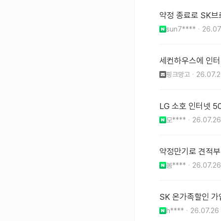
약정 종료로 SK브
sun7****
26.07
세컨하우스에 인터넷
핑크망고
26.07.
LG 소호 인터넷 
모****
26.07.26
약정만기로 견적
봄****
26.07.26
SK 온가족할인 
h****
26.07.26