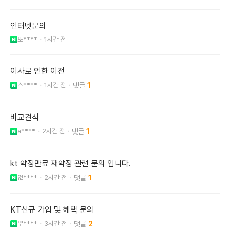
인터넷문의
또****
1시간 전
이사로 인한 이전
스****
1시간 전
1
비교견적
a****
2시간 전
1
kt 약정만료 재약정 관련 문의 입니다.
없****
2시간 전
1
KT신규 가입 및 혜택 문의
뿌****
3시간 전
2