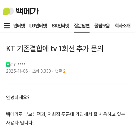
백
메
가
메
KT인터넷
LG인터넷
SK인터넷
질문답변
꿀팁모음
회사소개
뉴
KT 기존결합에 tv 1회선 추가 문의
mini****
2025-11-06
조회
3,333
댓글
2
안녕하세요?
백메가로 부모님댁과, 저희집 두군데 가입해서 잘 사용하고 있는
사용자 입니다.