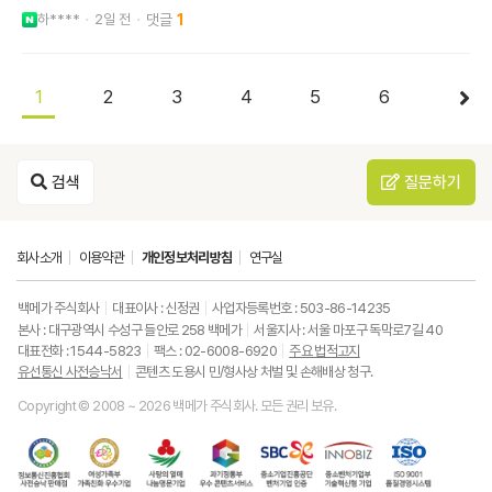
하****
2일 전
1
1
2
3
4
5
6
검색
질문하기
회사소개
이용약관
개인정보처리방침
연구실
백메가 주식회사
대표이사 : 신정권
사업자등록번호 : 503-86-14235
본사 : 대구광역시 수성구 들안로 258 백메가
서울지사 : 서울 마포구 독막로7길 40
대표전화 : 1544-5823
팩스 : 02-6008-6920
주요 법적고지
유선통신 사전승낙서
콘텐츠 도용시 민/형사상 처벌 및 손해배상 청구.
Copyright © 2008 ~ 2026 백메가 주식회사. 모든 권리 보유.
한
성
사
과
중
중
ISO9001
국
평
랑
기
소
소
품
정
등
의
정
기
벤
질
보
가
열
통
업
처
경