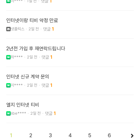
이****
1일 전
1
인터넷이랑 티비 약정 만료
넷플릭스
2일 전
1
2년전 가입 후 재연락드립니다
하****
2일 전
1
인터넷 신규 계약 문의
이****
2일 전
1
엘지 인터넷 티비
libe****
2일 전
1
1
2
3
4
5
6