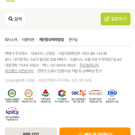
검색
질문하기
회사소개
이용약관
개인정보처리방침
연구실
백메가 주식회사
대표이사 : 신정권
사업자등록번호 : 503-86-14235
본사 : 대구광역시 수성구 들안로 258 백메가
서울지사 : 서울 마포구 독막로7길 40
대표전화 : 1544-5823
팩스 : 02-6008-6920
주요 법적고지
유선통신 사전승낙서
콘텐츠 도용시 민/형사상 처벌 및 손해배상 청구.
Copyright © 2008 ~ 2026 백메가 주식회사. 모든 권리 보유.
한
성
사
과
중
중
ISO9001
국
평
랑
기
소
소
품
정
등
의
정
기
벤
질
보
가
열
통
업
처
경
통
족
매
부
진
기
영
한
신
부
(사
우
흥
업
시
국
진
가
회
수
공
부
스
산
흥
족
복
콘
단
기
템
업
협
친
지
텐
벤
술
기
회
화
공
츠
처
혁
술
유
우
동
서
기
신
진
선
수
모
비
업
형
전화 걸기
빠르게 견적받기