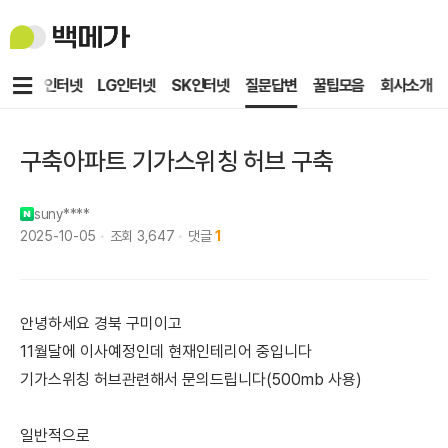
백
메
가
메
KT인터넷
LG인터넷
SK인터넷
질문답변
꿀팁모음
회사소개
뉴
구축아파트 기가스위칭 허브 구축
suny****
2025-10-05
조회
3,647
댓글
1
안녕하세요 경북 구미이고
11월달에 이사예정인데 현재인테리어 중입니다
기가스위칭 허브관련해서 문의드립니다(500mb 사용)
일반적으로