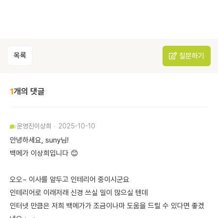
목록
질문하기
1
개의 댓글
운영진
이상희
2025-10-10
안녕하세요, suny님!
백메가 이상희입니다 😊
오오~ 이사를 앞두고 인테리어 중이시군요
인테리어로 이래저래 신경 쓰실 일이 많으실 텐데
인터넷 만큼은 저희 백메가가 조금이나마 도움을 드릴 수 있다면 좋겠