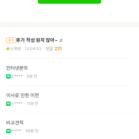
후기 작성 원치 않아~ ♬
공지
신정권
13.04.03
231
인터넷문의
또****
6분 전
이사로 인한 이전
스****
11분 전
비교견적
a****
59분 전