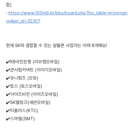
합)
:
https://www.100mb.kr/bbs/board.php?bo_table=informati
on&wr_id=32307
현재 SK와 결합할 수 있는 알뜰폰 사업자는 아래 8개예요!
✔️KB국민은행 (리브엠모바일)
✔️큰사람커넥트 (이야기모바일)
✔️유니컴즈 (모빙)
✔️토스 (토스모바일)
✔️아이즈비전 (아이즈모바일)
✔️SK텔링크(세븐모바일)
✔️티플러스(KTC)
✔️스마텔(SMT)