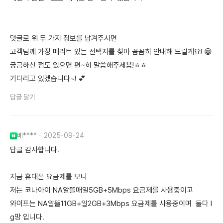
댓글로 위 두 가지 정보를 남겨주시면
고객님께 가장 메리트 있는 선택지를 찾아 꼼꼼히 안내해 드릴게요! 😁
궁금하신 점도 있으면 편~히 말씀해주세욥!ㅎㅎ
기다리고 있겠습니다~! 💕
답글 달기
베****
2025-09-24
답글 감사합니다.
지금 휴대폰 요금제를 보니
저는 코나아이 NA알뜰매일5GB+5Mbps 요금제를 사용중이고
와이프는 NA알뜰11GB+일2GB+3Mbps 요금제를 사용중이며 둘다 l
g망 입니다.