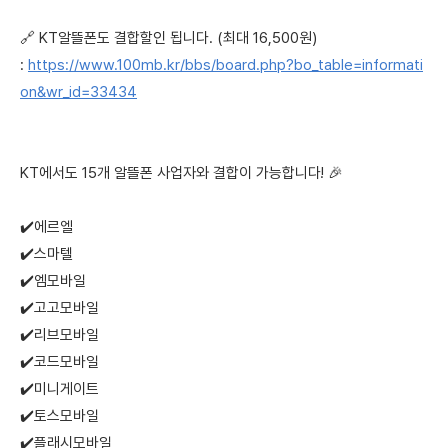
🔗 KT알뜰폰도 결합할인 됩니다. (최대 16,500원)
:
https://www.100mb.kr/bbs/board.php?bo_table=informati
on&wr_id=33434
KT에서도 15개 알뜰폰 사업자와 결합이 가능합니다! 🎉
✔️에르엘
✔️스마텔
✔️엠모바일
✔️고고모바일
✔️리브모바일
✔️코드모바일
✔️미니게이트
✔️토스모바일
✔️플래시모바일