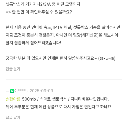
셋톱박스가 기가지니2/3/A 중 어떤 모델인지
=> 한 번만 더 확인해주실 수 있을까요?
현재 사용 중인 인터넷 속도, IPTV 채널, 셋톱박스 기종을 알려주시면
지금 조건이 충분히 괜찮은지, 아니면 더 밀당(해지신공)을 해보셔야
할지 꼼꼼하게 짚어드리겠습니다!
궁금한 부분 더 있으시면 언제든 편히 말씀해주시고요~ (◍•ᴗ•◍)
답글 달기
이****
2025-09-09
@한아름
500mb / 스마트 셉토박스 / 지니티비올나잇입니다.
뒤에 두부분은 현재 예전 상품으로 다시 가입은 안된다고 하네요.
답글 달기