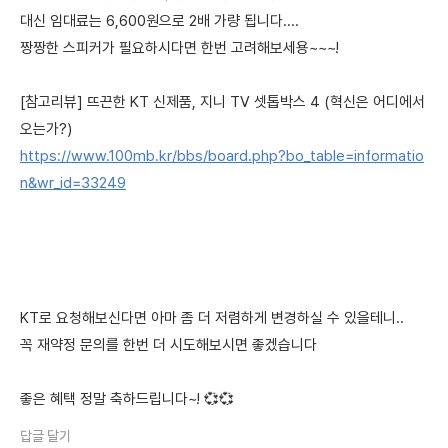
대신 임대료는 6,600원으로 2배 가량 됩니다....
짱짱한 스피커가 필요하시다면 한번 고려해보세용~~~!
[참고리뷰] 뜨끈한 KT 신제품, 지니 TV 셋톱박스 4 (혁신은 어디에서
오는가?)
https://www.100mb.kr/bbs/board.php?bo_table=informatio
n&wr_id=33249
KT로 요청해보신다면 아마 좀 더 저렴하게 변경하실 수 있을테니..
꼭 재약정 문의를 한번 더 시도해보시면 좋겠습니다
좋은 혜택 정말 축하드립니다~! 💞💞
답글 달기