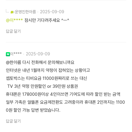
운영진
한아름
2025-09-09
@이****
잠시만 기다려주세요 ^ㅡ^
답글 달기
이****
2025-09-09
@한아름 다시 전화해서 문의해보니까요
인터넷은 내년 1월까지 약정이 잡혀있는 상황이고
셉토박스는 티비요금 11000원짜리로 쓰는 대신
TV 3년 약정 만원할인 or 39만원 상품권
휴대폰은 178000원이상 4인이쓰면 기여도에 따라 할인 받는 금액
일부 가족은 알뜰폰 요금제전환도 고려중이라 휴대폰 2인까지는 1100
0원 할인 가능 답변 받았습니다.
답글 달기