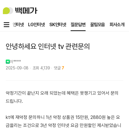
백
메
가
메
KT인터넷
LG인터넷
SK인터넷
질문답변
꿀팁모음
회사소개
뉴
안녕하세요 인터넷 tv 관련문의
이****
2025-09-08
조회
4,139
댓글
7
약정기간이 끝난지 오래 되었는데 혜택은 못챙기고 있어서 문의
드립니다.
kt에 재약정 문의하니 1년 약정 상품권 15만원, 2880원 높은 요
금올리는 조건으로 3년 약정 인터넷 요금 만원할인 제시받았습니