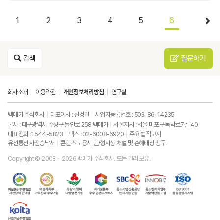
1
2
3
4
5
6
검색
질문하기
회사소개
이용약관
개인정보처리방침
연구실
백메가 주식회사
대표이사 : 신정권
사업자등록번호 : 503-86-14235
본사 : 대구광역시 수성구 들안로 258 백메가
서울지사 : 서울 마포구 독막로7길 40
대표전화 : 1544-5823
팩스 : 02-6008-6920
주요 법적고지
유선통신 사전승낙서
콘텐츠 도용시 민/형사상 처벌 및 손해배상 청구.
Copyright © 2008 ~ 2026 백메가 주식회사. 모든 권리 보유.
한
성
사
과
중
중
ISO9001
국
평
랑
기
소
소
품
정
등
의
정
기
벤
질
보
가
열
통
업
처
경
통
족
매
부
진
기
영
한
신
부
(사
우
흥
업
시
국
진
가
회
수
공
부
스
산