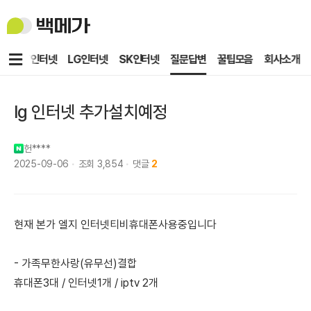
백
메
가
메
KT인터넷
LG인터넷
SK인터넷
질문답변
꿀팁모음
회사소개
뉴
lg 인터넷 추가설치예정
헌****
2025-09-06
조회
3,854
댓글
2
현재 본가 엘지 인터넷티비휴대폰사용중입니다
- 가족무한사랑(유무선)결합
휴대폰3대 / 인터넷1개 / iptv 2개