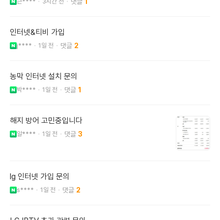
근****
3시간 전
1
인터넷&티비 가입
j****
1일 전
2
농막 인터넷 설치 문의
박****
1일 전
1
해지 방어 고민중입니다
알****
1일 전
3
lg 인터넷 가입 문의
s****
1일 전
2