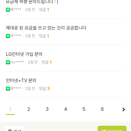
요금제 하향 문의드립니다 : )
째****
2일 전
1
제대로 된 요금을 쓰고 있는 건지 궁금합니다
파****
2일 전
1
LG인터넷 가입 문의
srir****
2일 전
1
인터넷+TV 문의
뭉****
2일 전
3
1
2
3
4
5
6