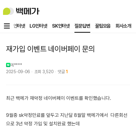
백
메
가
메
KT인터넷
LG인터넷
SK인터넷
질문답변
꿀팁모음
회사소개
뉴
재가입 이벤트 네이버페이 문의
메****
2025-09-06
조회
3,520
댓글
1
최근 백메가 재약정 네이버페이 이벤트를 확인했습니다.
9월중 sk약정만료를 앞두고 지난달 8월말 백메가에서 다른회선
으로 3년 약정 가입 및 설치완료 했는데