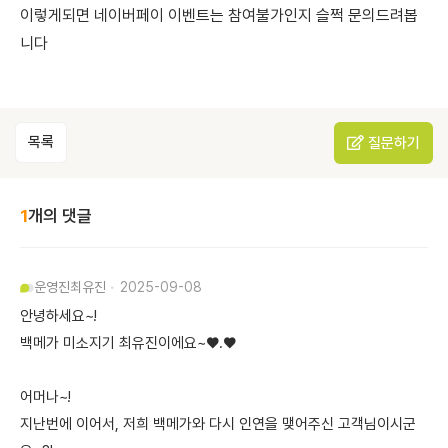
이렇게되면 네이버페이 이벤트는 참여불가인지 슬쩍 문의드려봅
니다
목록
질문하기
1
개의 댓글
운영진
최유진
2025-09-08
안녕하세요~!
백메가 미소지기 최유진이에요~♥.♥
어머나~!
지난번에 이어서, 저희 백메가와 다시 인연을 맺어주신 고객님이시군