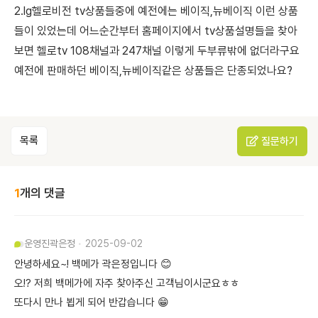
2.lg헬로비전 tv상품들중에 예전에는 베이직,뉴베이직 이런 상품
들이 있었는데 어느순간부터 홈페이지에서 tv상품설명들을 찾아
보면 헬로tv 108채널과 247채널 이렇게 두부류밖에 없더라구요
예전에 판매하던 베이직,뉴베이직같은 상품들은 단종되었나요?
목록
질문하기
1
개의 댓글
운영진
곽은정
2025-09-02
안녕하세요~! 백메가 곽은정입니다 😊
오!? 저희 백메가에 자주 찾아주신 고객님이시군요ㅎㅎ
또다시 만나 뵙게 되어 반갑습니다 😁