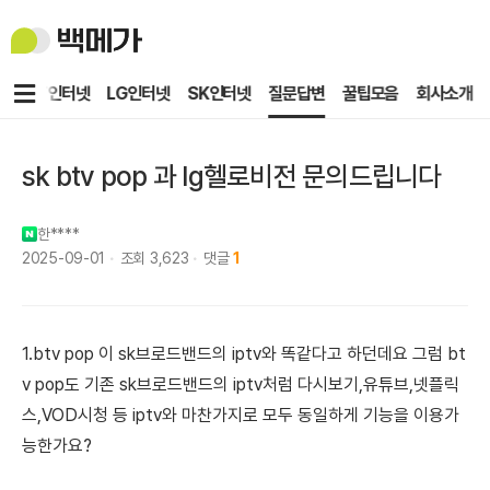
백
메
가
메
KT인터넷
LG인터넷
SK인터넷
질문답변
꿀팁모음
회사소개
뉴
sk btv pop 과 lg헬로비전 문의드립니다
한****
2025-09-01
조회
3,623
댓글
1
1.btv pop 이 sk브로드밴드의 iptv와 똑같다고 하던데요 그럼 bt
v pop도 기존 sk브로드밴드의 iptv처럼 다시보기,유튜브,넷플릭
스,VOD시청 등 iptv와 마찬가지로 모두 동일하게 기능을 이용가
능한가요?