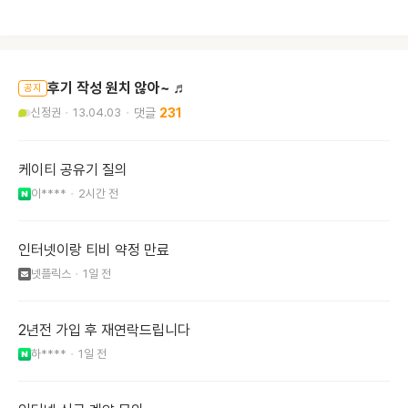
후기 작성 원치 않아~ ♬
공지
신정권
13.04.03
231
케이티 공유기 질의
이****
2시간 전
인터넷이랑 티비 약정 만료
넷플릭스
1일 전
2년전 가입 후 재연락드립니다
하****
1일 전