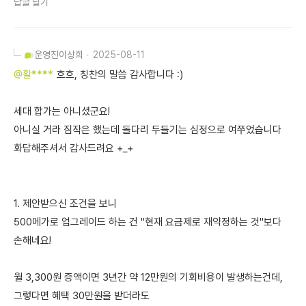
답글 달기
운영진
이상희
2025-08-11
@활****
흐흐, 칭찬의 말씀 감사합니다 :)
세대 합가는 아니셨군요!
아니실 거라 짐작은 했는데 돌다리 두들기는 심정으로 여쭈었습니다
화답해주셔서 감사드려요 +_+
1. 제안받으신 조건을 보니
500메가로 업그레이드 하는 건 "현재 요금제로 재약정하는 것"보다
손해네요!
월 3,300원 증액이면 3년간 약 12만원의 기회비용이 발생하는건데,
그렇다면 혜택 30만원을 받더라도