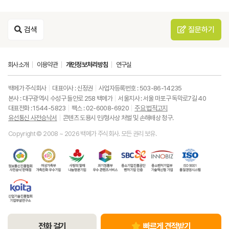
검색
질문하기
회사소개
이용약관
개인정보처리방침
연구실
백메가 주식회사
대표이사 : 신정권
사업자등록번호 : 503-86-14235
본사 : 대구광역시 수성구 들안로 258 백메가
서울지사 : 서울 마포구 독막로7길 40
대표전화 : 1544-5823
팩스 : 02-6008-6920
주요 법적고지
유선통신 사전승낙서
콘텐츠 도용시 민/형사상 처벌 및 손해배상 청구.
Copyright © 2008 ~ 2026 백메가 주식회사. 모든 권리 보유.
한
성
사
과
중
중
ISO9001
국
평
랑
기
소
소
품
정
등
의
정
기
벤
질
보
가
열
통
업
처
경
통
족
매
부
진
기
영
한
신
부
(사
우
흥
업
시
국
진
가
회
수
공
부
스
산
흥
족
복
콘
단
기
템
업
협
친
지
텐
벤
술
기
회
화
공
츠
처
혁
술
유
우
동
서
기
신
진
선
수
모
비
업
형
전화 걸기
빠르게 견적받기
흥