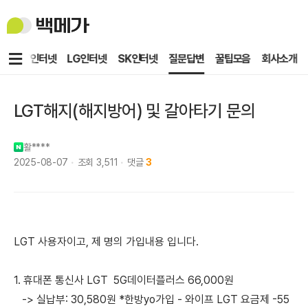
백
메
가
메
KT인터넷
LG인터넷
SK인터넷
질문답변
꿀팁모음
회사소개
뉴
LGT해지(해지방어) 및 갈아타기 문의
활****
2025-08-07
조회
3,511
댓글
3
LGT 사용자이고, 제 명의 가입내용 입니다.
1. 휴대폰 통신사 LGT 5G데이터플러스 66,000원
-> 실납부: 30,580원 *한방yo가입 - 와이프 LGT 요금제 -55