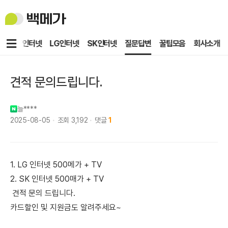
백
메
가
메
KT인터넷
LG인터넷
SK인터넷
질문답변
꿀팁모음
회사소개
뉴
견적 문의드립니다.
늘****
2025-08-05
조회
3,192
댓글
1
1. LG 인터넷 500메가 + TV
2. SK 인터넷 500매가 + TV
견적 문의 드립니다.
카드할인 및 지원금도 알려주세요~