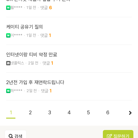
휠****
1일 전
6
케이티 공유기 질의
이****
1일 전
1
인터넷이랑 티비 약정 만료
넷플릭스
2일 전
1
2년전 가입 후 재연락드립니다
하****
2일 전
1
1
2
3
4
5
6
검색
질문하기