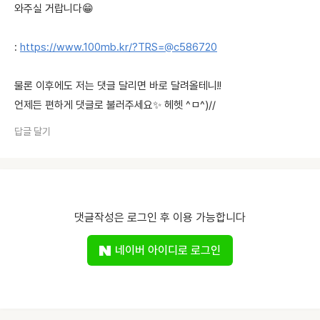
와주실 거랍니다😁
:
https://www.100mb.kr/?TRS=@c586720
물론 이후에도 저는 댓글 달리면 바로 달려올테니!!
언제든 편하게 댓글로 불러주세요✨ 헤헷 ^ㅁ^)//
답글 달기
댓글작성은 로그인 후 이용 가능합니다
네이버 아이디로 로그인