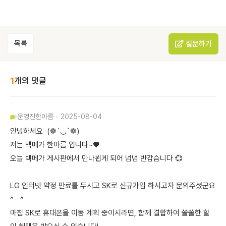
목록
질문하기
1
개의 댓글
운영진
한아름
2025-08-04
안녕하세요 (❁´◡`❁)
저는 백메가 한아름 입니다~♥
오늘 백메가 게시판에서 만나뵙게 되어 넘넘 반갑습니다 💞
LG 인터넷 약정 만료를 두시고 SK로 신규가입 하시고자 문의주셨군요
^ㅡ^
마침 SK로 휴대폰을 이동 계획 중이시라면, 함께 결합하여 쏠쏠한 할