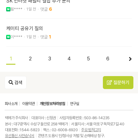
SK 인터넷 패밀리 결합 추가 문의
휠****
1일 전
6
케이티 공유기 질의
이****
1일 전
1
1
2
3
4
5
6
검색
질문하기
회사소개
이용약관
개인정보처리방침
연구실
백메가 주식회사
대표이사 : 신정권
사업자등록번호 : 503-86-14235
본사 : 대구광역시 수성구 들안로 258 백메가
서울지사 : 서울 마포구 독막로7길 40
대표전화 : 1544-5823
팩스 : 02-6008-6920
주요 법적고지
유선통신 사전승낙서
콘텐츠 도용시 민/형사상 처벌 및 손해배상 청구.