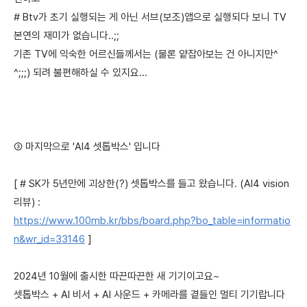
# Btv가 초기 실행되는 게 아닌 서브(보조)앱으로 실행되다 보니 TV
본연의 재미가 없습니다..;;
기존 TV에 익숙한 어르신들께서는 (물론 얕잡아보는 건 아니지만^
^;;;) 되려 불편해하실 수 있지요...
③ 마지막으로 'AI4 셋톱박스' 입니다
[ # SK가 5년만에 괴상한(?) 셋톱박스를 들고 왔습니다. (AI4 vision
리뷰) :
https://www.100mb.kr/bbs/board.php?bo_table=informatio
n&wr_id=33146
]
2024년 10월에 출시한 따끈따끈한 새 기기이고요~
셋톱박스 + AI 비서 + AI 사운드 + 카메라를 곁들인 멀티 기기랍니다