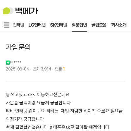
백
메
가
메
KT인터넷
LG인터넷
SK인터넷
질문답변
꿀팁모음
회사소개
뉴
가입문의
민****
2025-08-04
조회
3,914
댓글
1
lg 쓰고있고 sk로이동하고싶은데요
사은품 금액이랑 요금제 궁금합니다
티비 인터넷 같이구요 티비는 제일 저렴한 베이직 으로요 월요금
약정기간 궁급합니다
현재 결합할건없습니다 휴대폰은sk로 갈아탈 예정입니다