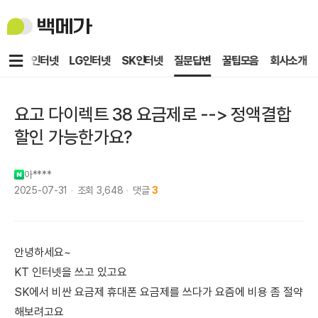
백
메
가
메
KT인터넷
LG인터넷
SK인터넷
질문답변
꿀팁모음
회사소개
뉴
요고 다이렉트 38 요금제로 --> 정액결합
할인 가능한가요?
아****
2025-07-31
조회
3,648
댓글
3
안녕하세요~
KT 인터넷을 쓰고 있고요
SK에서 비싼 요금제 휴대폰 요금제를 쓰다가 요즘에 비용 좀 절약
해보려고요