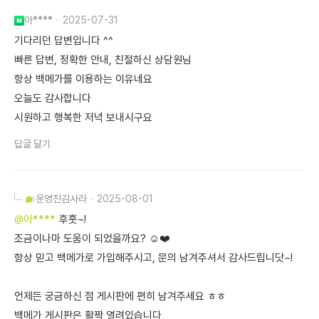
아****
2025-07-31
기다리던 답변입니다 ^^
빠른 답변, 정확한 안내, 친절하신 상담원님
항상 백메가를 이용하는 이유네요
오늘도 감사합니다
시원하고 행복한 저녁 보내시구요
답글 달기
운영진
김사라
2025-08-01
@아****
후훗~!
조금이나마 도움이 되었을까요? ☺️❤️
항상 믿고 백메가로 가입해주시고, 문의 남겨주셔서 감사드립니닷~!
언제든 궁금하신 점 게시판에 편히 남겨주세요 ㅎㅎ
백메가 게시판은 활짝 열려있습니다