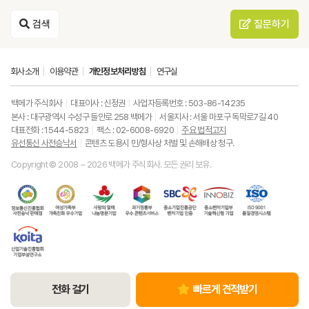
검색
질문하기
회사소개
이용약관
개인정보처리방침
연구실
백메가 주식회사
대표이사 : 신정권
사업자등록번호 : 503-86-14235
본사 : 대구광역시 수성구 들안로 258 백메가
서울지사 : 서울 마포구 독막로7길 40
대표전화 : 1544-5823
팩스 : 02-6008-6920
주요 법적고지
유선통신 사전승낙서
콘텐츠 도용시 민/형사상 처벌 및 손해배상 청구.
Copyright © 2008 ~ 2026 백메가 주식회사. 모든 권리 보유.
한
성
사
과
중
중
ISO9001
국
평
랑
기
소
소
품
정
등
의
정
기
벤
질
보
가
열
통
업
처
경
통
족
매
부
진
기
영
한
신
부
(사
우
흥
업
시
국
진
가
회
수
공
부
스
산
흥
족
복
콘
단
기
템
업
협
친
지
텐
벤
술
기
회
화
공
츠
처
혁
술
유
우
동
서
기
신
진
선
수
모
비
업
형
전화 걸기
빠르게 견적받기
흥
통
기
금
스
인
기
협
신
업
회)
증
업