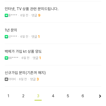
인터넷, TV 상품 관련 문의드립니다.
플****
6일 전
9
1년 문의
선****
6일 전
1
백메가 가입 kt 상품 양도
88****
6일 전
1
신규가입 문의(기존꺼 해지)
아이비
6일 전
3
1
2
3
4
5
6