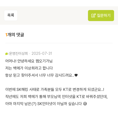
목록
질문하기
1
개의 댓글
운영진
이상희
2025-07-31
어머나! 안녕하세요 쩜오기가님
저는 백메가 이상희라고 합니다
항상 믿고 찾아주셔서 너무 너무 감사드려요..♥️
이번에 SK해킹 사태로 가족분들 모두 KT로 변경하게 되셨군요..!
작년에도 저희 백메가 통해 부모님댁 인터넷을 KT로 바꿔주셨던데,
아마 마지막 남은(?) SK인터넷이 아닐까 싶습니다 😅