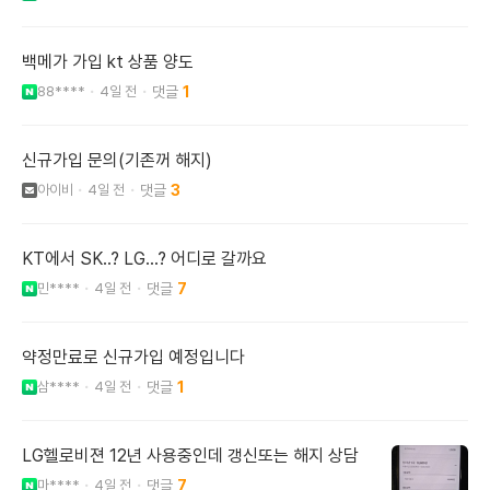
백메가 가입 kt 상품 양도
88****
4일 전
1
신규가입 문의(기존꺼 해지)
아이비
4일 전
3
KT에서 SK..? LG...? 어디로 갈까요
민****
4일 전
7
약정만료로 신규가입 예정입니다
삼****
4일 전
1
LG헬로비젼 12년 사용중인데 갱신또는 해지 상담
마****
4일 전
7