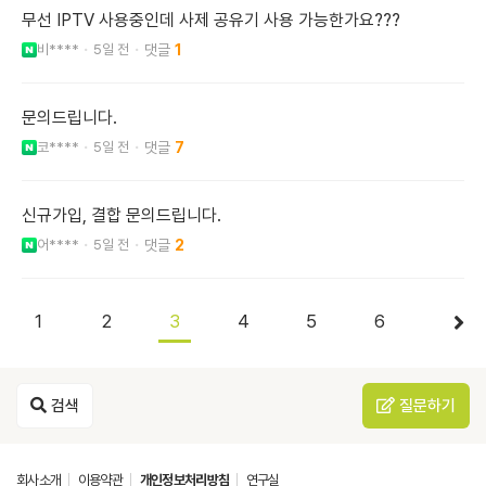
무선 IPTV 사용중인데 사제 공유기 사용 가능한가요???
비****
5일 전
1
문의드립니다.
코****
5일 전
7
신규가입, 결합 문의드립니다.
어****
5일 전
2
1
2
3
4
5
6
검색
질문하기
회사소개
이용약관
개인정보처리방침
연구실