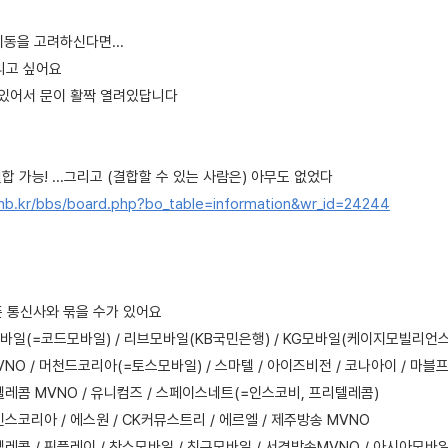
동을 고려하신다면...
리고 싶어요
 있어서 문이 활짝 열려있답니다
합 가능! ...그리고 (결합할 수 있는 사람은) 아무도 없었다
mb.kr/bbs/board.php?bo_table=information&wr_id=24244
폰 통신사와 묶을 수가 있어요
모바일(=코드모바일) / 리브모바일(KB국민은행) / KG모바일(케이지모빌리언스
VNO / 머천드코리아(=토스모바일) / 스마텔 / 아이즈비전 / 코나아이 / 마
레콤 MVNO / 유니컴즈 / 스페이스네트(=인스코비, 프리텔레콤)
인스코리아 / 에스원 / CK커뮤스트리 / 에르엘 / 제주방송 MVNO
레콤 / 핀플레이 / 찬스모바일 / 친구모바일 / 서경방송MVNO / 아시아모바일