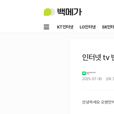
백
메
가
메
KT인터넷
LG인터넷
SK인
뉴
인터넷 tv
해****
2025-07-30
조회
안녕하세요 오랜만에