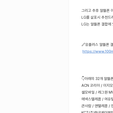
그리고 추후 알뜰폰 이
LG를 살포시 추천드
LG는 알뜰폰 결합에
🔗유플러스 알뜰폰 결
https://www.100
👇아래의 32개 알뜰
ACN 코리아 / 이지
셀모바일 / 레그원 M
에넥스텔레콤 / 여유텔
큰사람 / 앤텔레콤 / 
KCT(주)한국케이블텔