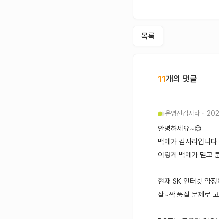
목록
11
개의 댓글
운영진
김사라
202
안녕하세요~😊
백메가 김사라입니다
이렇게 백메가 믿고 
현재 SK 인터넷 약정
살~짝 품질 문제로 