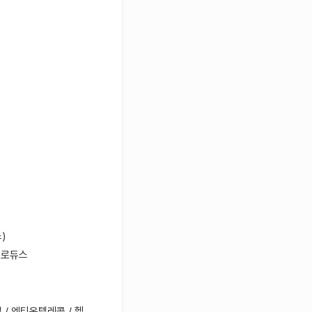
)
블프로듀스
 / 엔티온텔레콤 / 헬