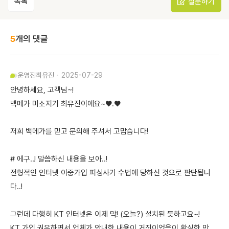
목록
질문하기
5
개의 댓글
운영진
최유진
2025-07-29
안녕하세요, 고객님~!
백메가 미소지기 최유진이에요~♥.♥
저희 백메가를 믿고 문의해 주셔서 고맙습니다!
# 에구..! 말씀하신 내용을 보아..!
전형적인 인터넷 이중가입 피싱사기 수법에 당하신 것으로 판단됩니
다..!
그런데 다행히 KT 인터넷은 이제 막! (오늘?) 설치된 듯하고요~!
KT 가입 권유하면서 업체가 안내한 내용이 거짓이었음이 확실한 만