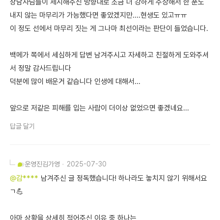
상담사님들이 제시해주신 방향대로 조금 더 강하게 주장해서 한 푼도
내지 않는 마무리가 가능했다면 좋았겠지만....현생도 있고ㅠㅠ
이 정도 선에서 마무리 짓는 게 그나마 최선이라는 판단이 들었습니다.
백메가 쪽에서 세심하게 답변 남겨주시고 자세하고 친절하게 도와주셔
서 정말 감사드립니다
덕분에 많이 배운거 같습니다 인생에 대해서...
앞으로 저같은 피해를 입는 사람이 더이상 없었으면 좋겠네요...
답글 달기
운영진
김가영
2025-07-30
@감****
남겨주신 글 정독했습니다! 하나라도 놓치지 않기 위해서요
ㄱ💪
아마 상황을 상세히 적어주신 이유 중 하나는