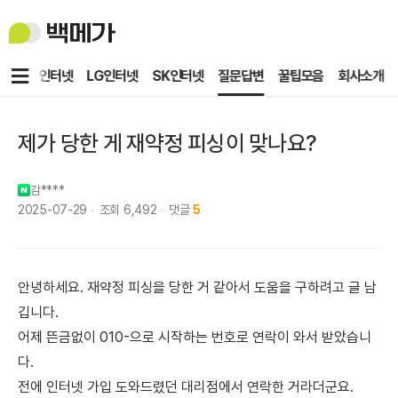
백
메
가
메
KT인터넷
LG인터넷
SK인터넷
질문답변
꿀팁모음
회사소개
뉴
제가 당한 게 재약정 피싱이 맞나요?
감****
2025-07-29
조회
6,492
댓글
5
안녕하세요. 재약정 피싱을 당한 거 같아서 도움을 구하려고 글 남
깁니다.
어제 뜬금없이 010-으로 시작하는 번호로 연락이 와서 받았습니
다.
전에 인터넷 가입 도와드렸던 대리점에서 연락한 거라더군요.