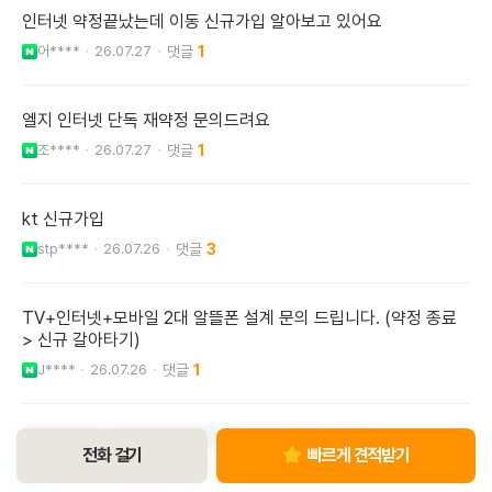
인터넷 약정끝났는데 이동 신규가입 알아보고 있어요
어****
26.07.27
1
엘지 인터넷 단독 재약정 문의드려요
조****
26.07.27
1
kt 신규가입
stp****
26.07.26
3
TV+인터넷+모바일 2대 알뜰폰 설계 문의 드립니다. (약정 종료
> 신규 갈아타기)
J****
26.07.26
1
약정 종료로 SK브로드밴드에서 KT로 이동시 문의
전화 걸기
빠르게 견적받기
sun7****
26.07.26
1