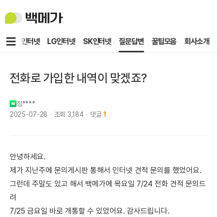
백
메
가
메
KT인터넷
LG인터넷
SK인터넷
질문답변
꿀팁모음
회사소개
뉴
전화로 가입한 내역이 맞겠죠?
점****
2025-07-28
조회
3,184
댓글
1
안녕하세요.
제가 지난주에 문의게시판 통해서 인터넷 견적 문의를 했었어요.
그런데 주말도 있고 해서 백메가에 목요일 7/24 전화 견적 문의드
려
7/25 금요일 바로 개통할 수 있었어요. 감사드립니다.