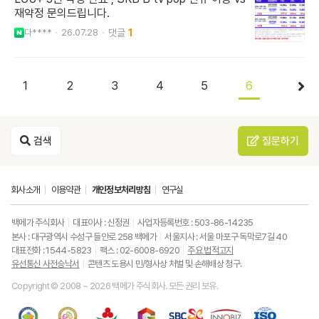
재약정 문의드립니다.
다****
26.07.28
1
1
2
3
4
5
6
검색
질문하기
회사소개
이용약관
개인정보처리방침
연구실
백메가 주식회사
대표이사 : 신정권
사업자등록번호 : 503-86-14235
본사 : 대구광역시 수성구 들안로 258 백메가
서울지사 : 서울 마포구 독막로7길 40
대표전화 : 1544-5823
팩스 : 02-6008-6920
주요 법적고지
유선통신 사전승낙서
콘텐츠 도용시 민/형사상 처벌 및 손해배상 청구.
Copyright © 2008 ~ 2026 백메가 주식회사. 모든 권리 보유.
한
성
사
과
중
중
ISO9001