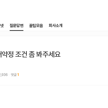
터넷
질문답변
꿀팁모음
회사소개
재약정 조건 좀 봐주세요
2,936
댓글
1