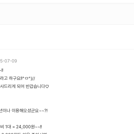
5-07-09
!!
고 하구요!!^ㅁ^)//
인사드리게 되어 반갑습니다♡
1년이나 이용해오셨군요~~?!
비 1대 = 24,000원~~!!