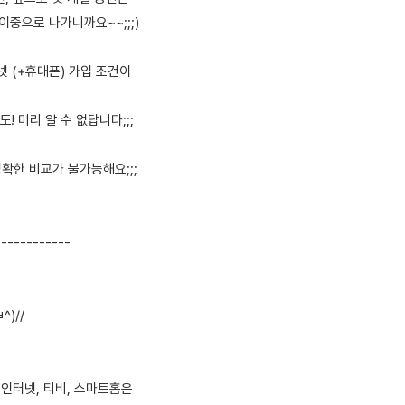
 이중으로 나가니까요~~;;;)
터넷 (+휴대폰) 가입 조건이
도! 미리 알 수 없답니다;;;
정확한 비교가 불가능해요;;;
------------
^)//
 인터넷, 티비, 스마트홈은