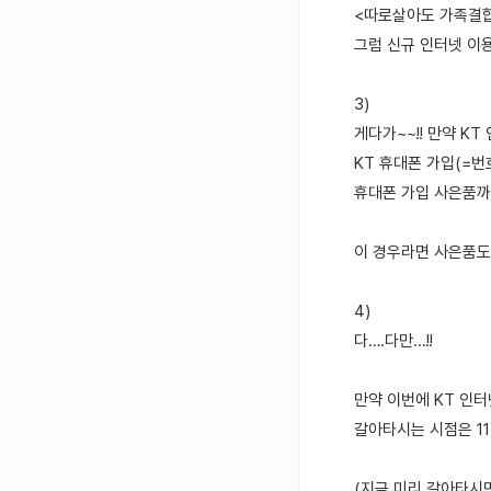
<따로살아도 가족결합
그럼 신규 인터넷 이용
3)
게다가~~!! 만약 KT
KT 휴대폰 가입(=
휴대폰 가입 사은품까
이 경우라면 사은품도 
4)
다….다만...!!
만약 이번에 KT 인
갈아타시는 시점은 11
(지금 미리 갈아타시면