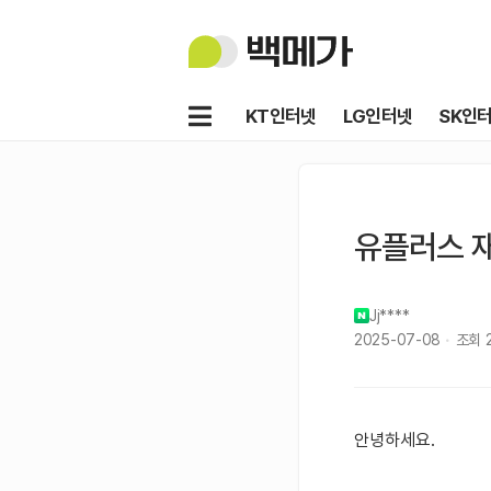
백
메
가
메
KT인터넷
LG인터넷
SK인
뉴
유플러스 
Jj****
2025-07-08
조회
안녕하세요.