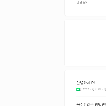
답글 달기
안녕하세요!
방****
6일 전
꼼수? 같은 방법