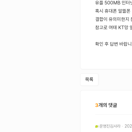
유플 500MB 인
혹시 휴대폰 알뜰폰
결합이 유의미한지 
참고로 여태 KT망
확인 후 답변 바랍니
목록
3
개의 댓글
운영진
김사라
202