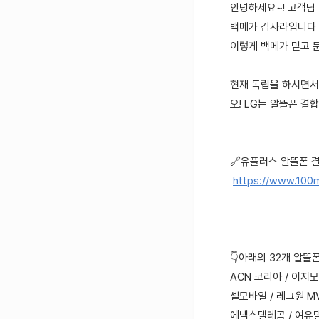
안녕하세요~! 고객님 
백메가 김사라입니다
이렇게 백메가 믿고 
현재 독립을 하시면서
오! LG는 알뜰폰 
🔗유플러스 알뜰폰 결
https://www.100
👇아래의 32개 알뜰
ACN 코리아 / 이지
셀모바일 / 레그원 M
에넥스텔레콤 / 여유텔