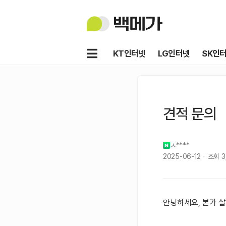
백
메
가
메
KT인터넷
LG인터넷
SK인
뉴
견적 문의
ㅅ****
2025-06-12
조회
3
안녕하세요, 본가 