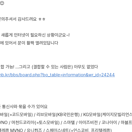
😊
문의주셔서 감사드려요 ㅎㅎ
 새롭게 인터넷이 필요하신 상황이군요~!
결합에 있어서 문이 활짝 열려있답니다
합 가능! ...그리고 (결합할 수 있는 사람은) 아무도 없었다
mb.kr/bbs/board.php?bo_table=information&wr_id=24244
폰 통신사와 묶을 수가 있어요
모바일(=코드모바일) / 리브모바일(KB국민은행) / KG모바일(케이지모빌리언스
VNO / 머천드코리아(=토스모바일) / 스마텔 / 아이즈비전 / 코나아이 / 마
레콤 MVNO / 유니컴즈 / 스페이스네트(=인스코비, 프리텔레콤)