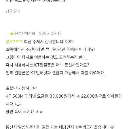
어요 빼고 봐주시면 감사하겠습니다.
답글 달기
운영진
이상희
2025-06-12
@조****
회신 주셔서 감사합니다 🫡🫡
말씀해주신 조건이라면 썩 매력적인 혜택은 아니네요!
그렇다면 타사로 이동하는 것도 고려해봄직 한데,
혹시 사용하시는 KT알뜰폰은 어느 통신사인가요?
일부 알뜰폰은 KT인터넷과 결합이 가능해서 이를 여쭈어요
결합만 가능하다면
KT 500M 인터넷 요금은 33,000원에서 → 22,000원으로 인하된답
니다 +_+
할인 폭이 크지요 ㅎㅎ
통신사 말씀해주시면 결합 가능 대상인지 살펴봐드리겠습니다 🩷