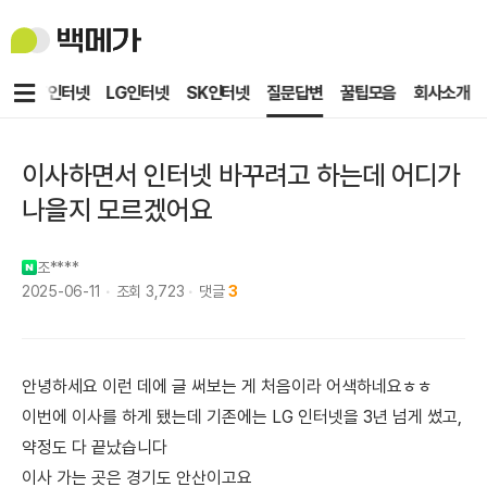
백
메
가
메
KT인터넷
LG인터넷
SK인터넷
질문답변
꿀팁모음
회사소개
뉴
이사하면서 인터넷 바꾸려고 하는데 어디가
나을지 모르겠어요
조****
2025-06-11
조회
3,723
댓글
3
안녕하세요 이런 데에 글 써보는 게 처음이라 어색하네요ㅎㅎ
이번에 이사를 하게 됐는데 기존에는 LG 인터넷을 3년 넘게 썼고,
약정도 다 끝났습니다
이사 가는 곳은 경기도 안산이고요