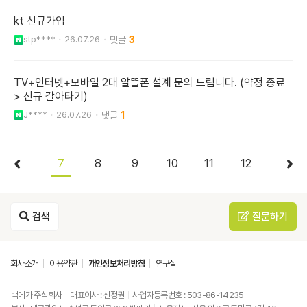
kt 신규가입
stp****
26.07.26
3
TV+인터넷+모바일 2대 알뜰폰 설계 문의 드립니다. (약정 종료
> 신규 갈아타기)
J****
26.07.26
1
7
8
9
10
11
12
검색
질문하기
회사소개
이용약관
개인정보처리방침
연구실
백메가 주식회사
대표이사 : 신정권
사업자등록번호 : 503-86-14235