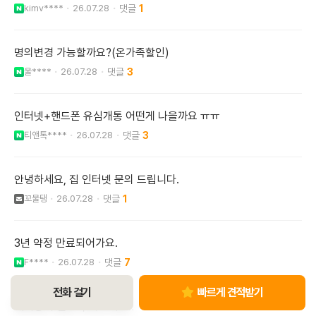
kimv****
26.07.28
1
명의변경 가능할까요?(온가족할인)
울****
26.07.28
3
인터넷+핸드폰 유심개통 어떤게 나을까요 ㅠㅠ
티앤톡****
26.07.28
3
안녕하세요, 집 인터넷 문의 드립니다.
꼬물탱
26.07.28
1
3년 약정 만료되어가요.
F****
26.07.28
7
전화 걸기
빠르게 견적받기
해지방어 멘트 부탁드려요..