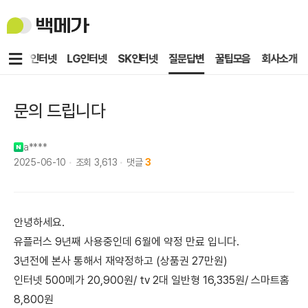
백
메
가
메
KT인터넷
LG인터넷
SK인터넷
질문답변
꿀팁모음
회사소개
뉴
문의 드립니다
a****
2025-06-10
조회
3,613
댓글
3
안녕하세요.
유플러스 9년째 사용중인데 6월에 약정 만료 입니다.
3년전에 본사 통해서 재약정하고 (상품권 27만원)
인터넷 500메가 20,900원/ tv 2대 일반형 16,335원/ 스마트홈
8,800원