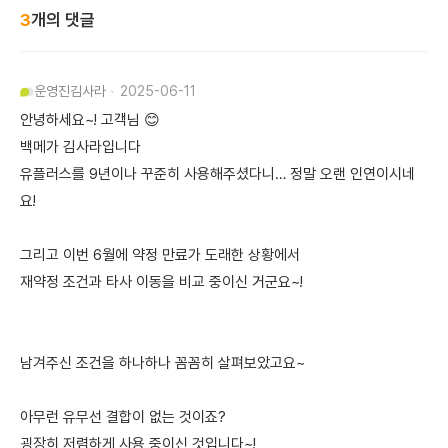
3
개의 댓글
운영진
김사라
2025-06-11
안녕하세요~! 고객님 😊
백메가 김사라입니다
유플러스를 9년이나 꾸준히 사용해주셨다니… 정말 오랜 인연이시네
요!
그리고 이번 6월에 약정 만료가 도래한 상황에서
재약정 조건과 타사 이동을 비교 중이신 거군요~!
남겨주신 조건을 하나하나 꼼꼼히 살펴보았고요~
아무런 유무선 결합이 없는 것이죠?
굉장히 저렴하게 사용 중이신 것입니다~!