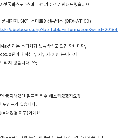
V 셋톱박스도 "스마트3" 기준으로 안내드렸습지요
 풀체인지, SK의 스마트3 셋톱박스 (BFX-AT100)
b.kr/bbs/board.php?bo_table=information&wr_id=20184
nd Max" 라는 스피커형 셋톱박스도 있긴 합니다만,
~8,800원이나 하는 무시무시(?)한 놈이라서
리지 않습니다. ^^;
시면 궁금하셨던 점들은 얼추 해소되셨겠지요?!
한 포인트가 있습니다.
품질(=대칭형 여부)이에요.
(=HFC, 구형 동축 케이블)이 들어가는 경우가 있습니다.