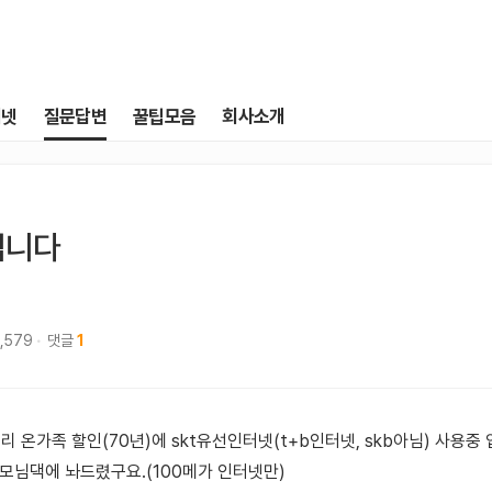
터넷
질문답변
꿀팁모음
회사소개
립니다
,579
댓글
1
끼리 온가족 할인(70년)에 skt유선인터넷(t+b인터넷, skb아님) 사용중 
모님댁에 놔드렸구요.(100메가 인터넷만)