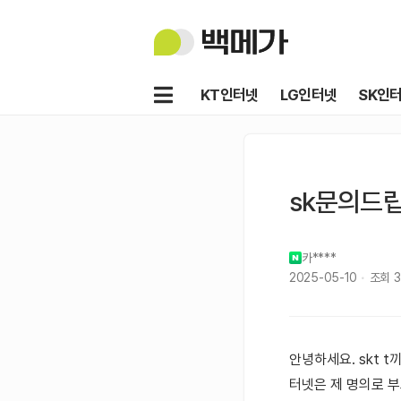
백
메
가
메
KT인터넷
LG인터넷
SK인
뉴
sk문의드
카****
2025-05-10
조회
3
안녕하세요. skt t
터넷은 제 명의로 부