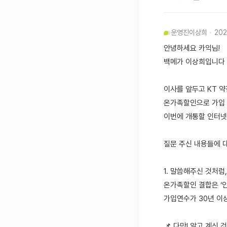
운영진
이상희
202
안녕하세요 카익님!
백메가 이상희입니다 :
이사를 앞두고 KT 
온가족할인으로 가입 
이번에 개통할 인터넷도
질문 주신 내용들에 
1. 말씀해주신 것처럼,
온가족할인 결합은 ‘인
가입연수가 30년 이
📌 다만! 알고 계신 